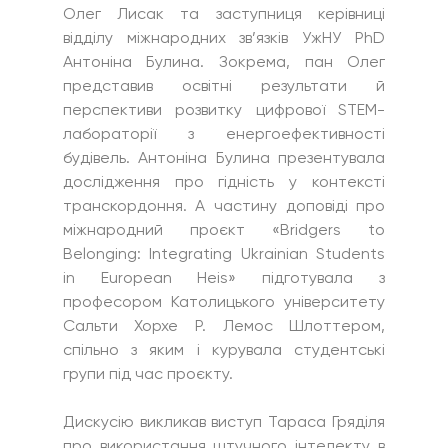
Олег Лисак та заступниця керівниці 
відділу міжнародних зв’язків УжНУ PhD 
Антоніна Булина. Зокрема, пан Олег 
представив освітні результати й 
перспективи розвитку цифрової STEM-
лабораторії з енергоефективності 
будівель. Антоніна Булина презентувала 
дослідження про гідність у контексті 
транскордоння. А частину доповіді про 
міжнародний проєкт «Bridgers to 
Belonging: Integrating Ukrainian Students 
in European Heis» підготувала з 
професором Католицького університету 
Сальти Хорхе Р. Лемос Шлоттером, 
спільно з яким і курувала студентські 
групи під час проєкту.
Дискусію викликав виступ Тараса Гряділя 
про використання штучного інтелекту в 