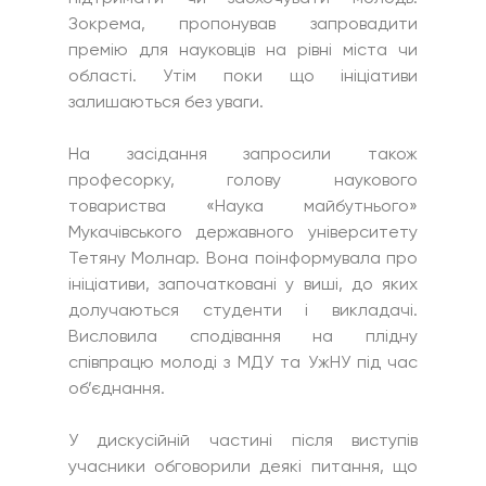
Зокрема, пропонував запровадити 
премію для науковців на рівні міста чи 
області. Утім поки що ініціативи 
залишаються без уваги.
На засідання запросили також 
професорку, голову наукового 
товариства «Наука майбутнього» 
Мукачівського державного університету 
Тетяну Молнар. Вона поінформувала про 
ініціативи, започатковані у виші, до яких 
долучаються студенти і викладачі. 
Висловила сподівання на плідну 
співпрацю молоді з МДУ та УжНУ під час 
об’єднання.
У дискусійній частині після виступів 
учасники обговорили деякі питання, що 