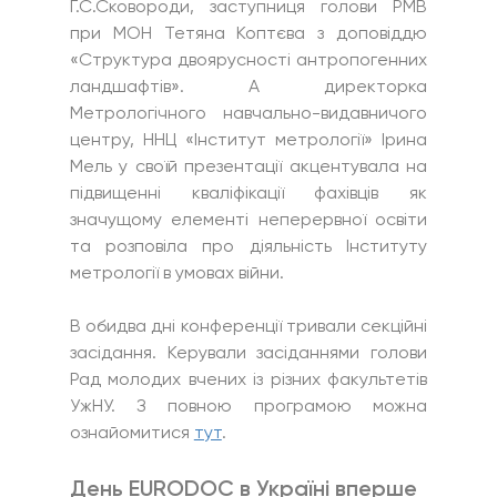
Г.С.Сковороди, заступниця голови РМВ 
при МОН Тетяна Коптєва з доповіддю 
«Структура двоярусності антропогенних 
ландшафтів». А директорка 
Метрологічного навчально-видавничого 
центру, ННЦ «Інститут метрології» Ірина 
Мель у своїй презентації акцентувала на 
підвищенні кваліфікації фахівців як 
значущому елементі неперервної освіти 
та розповіла про діяльність Інституту 
метрології в умовах війни.
В обидва дні конференції тривали секційні 
засідання. Керували засіданнями голови 
Рад молодих вчених із різних факультетів 
УжНУ. З повною програмою можна 
ознайомитися 
тут
.
День EURODOC в Україні вперше 