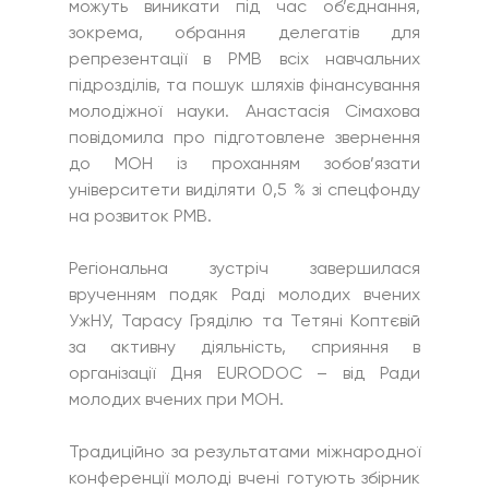
можуть виникати під час об’єднання, 
зокрема, обрання делегатів для 
репрезентації в РМВ всіх навчальних 
підрозділів, та пошук шляхів фінансування 
молодіжної науки. Анастасія Сімахова 
повідомила про підготовлене звернення 
до МОН із проханням зобов’язати 
університети виділяти 0,5 % зі спецфонду 
на розвиток РМВ.
Регіональна зустріч завершилася 
врученням подяк Раді молодих вчених 
УжНУ, Тарасу Гряділю та Тетяні Коптєвій 
за активну діяльність, сприяння в 
організації Дня EURODOC – від Ради 
молодих вчених при МОН.
Традиційно за результатами міжнародної 
конференції молоді вчені готують збірник 