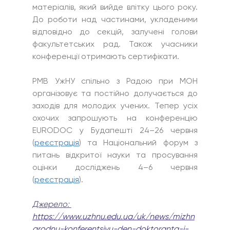
матеріалів, який вийде влітку цього року. 
До роботи над частинами, укладеними 
відповідно до секцій, залучені голови 
факультетських рад. Також учасники 
конференції отримають сертифікати.
РМВ УжНУ спільно з Радою при МОН 
організовує та постійно долучається до 
заходів для молодих учених. Тепер усіх 
охочих запрошують на конференцію 
EURODOC у Будапешті 24–26 червня 
(
реєстрація
) та Національний форум з 
питань відкритої науки та просування 
оцінки досліджень 4–6 червня 
(
реєстрація
).
Джерело: 
https://www.uzhnu.edu.ua/uk/news/mizhn
arodnu-konferentsiyu-den-doktoranta-i-