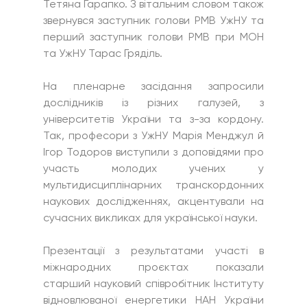
Тетяна Гарапко. З вітальним словом також 
звернувся заступник голови РМВ УжНУ та 
перший заступник голови РМВ при МОН 
та УжНУ Тарас Гряділь.
На пленарне засідання запросили 
дослідників із різних галузей, з 
університетів України та з-за кордону. 
Так, професори з УжНУ Марія Менджул й 
Ігор Тодоров виступили з доповідями про 
участь молодих учених у 
мультидисциплінарних транскордонних 
наукових дослідженнях, акцентували на 
сучасних викликах для української науки.
Презентації з результатами участі в 
міжнародних проєктах показали 
старший науковий співробітник Інституту 
відновлюваної енергетики НАН України 