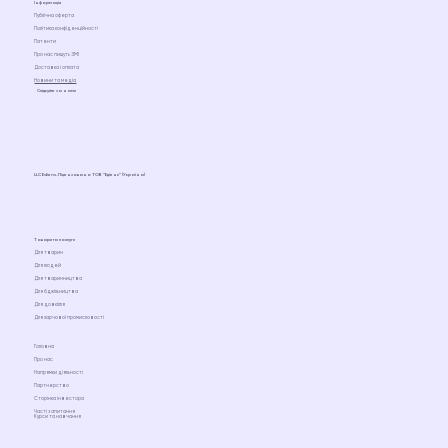
Інформація
Публічна оферта
Політика конфіденційності
Патенти
Про нас пишуть ЗМІ
Доставка і оплата
Новини та медіа
Слідкуйте за нами
LLC Ediens. Ліцензовано ТОВ “Едіенс” (Україна)
Товари та послуги
Для тварин
Для людей
Для тваринництва
Для бджільництва
Для довкілля
Для харчової промисловості
Головна
Про нас
Напрямки діяльності
Партнерство
Сторінка інвестора
Часті запитання
Курси та навчання