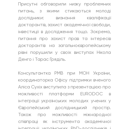
Присутні обговорили низку проблемних 
питань, з якими стикаються молоді 
дослідники: визнання кваліфікації 
докторантів, захист академічної свободи, 
інвестиції в дослідження тощо. Зокрема, 
питання про захист прав та інтересів 
докторантів на загальноєвропейському 
рівні порушили у своїх виступах Нікола 
Денго і Тарас Гряділь.
Консультантка РМВ при МОН України, 
координаторка Офісу підтримки вченого 
Аліса Сухіх виступила з презентацією про 
можливості платформи EURODOC в 
інтеграції українських молодих учених у 
Європейський дослідницький простір. 
Також про можливості міжнародної 
співпраці як інструмента академічної 
інтеграції українських PhD-дослідників і 