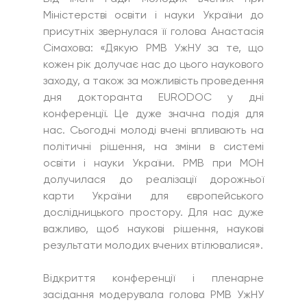
Міністерстві освіти і науки України до 
присутніх звернулася її голова Анастасія 
Сімахова: «Дякую РМВ УжНУ за те, що 
кожен рік долучає нас до цього наукового 
заходу, а також за можливість проведення 
дня докторанта EURODOC у дні 
конференції. Це дуже значна подія для 
нас. Сьогодні молоді вчені впливають на 
політичні рішення, на зміни в системі 
освіти і науки України. РМВ при МОН 
долучилася до реалізації дорожньої 
карти України для європейського 
дослідницького простору. Для нас дуже 
важливо, щоб наукові рішення, наукові 
результати молодих вчених втілювалися».
Відкриття конференції і пленарне 
засідання модерувала голова РМВ УжНУ 