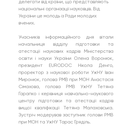
делегати від країни, що представляють 
національні організації науковців. Від 
України це молодь із Ради молодих 
вчених.
Учасників інформаційного дня вітали 
начальниця відділу підготовки та 
атестації наукових кадрів Міністерства 
освіти і науки України Олена Воронюк, 
президент EURODOC Нікола Денго, 
проректор з наукової роботи УжНУ Іван 
Миронюк, голова РМВ при МОН Анастасія 
Сімахова, голова РМВ УжНУ Тетяна 
Гарапко і керівниця навчально-наукового 
центру підготовки та атестації кадрів 
вищої кваліфікації Тетяна Малаховська. 
Зустріч модерував заступник голови РМВ 
при МОН та УжНУ Тарас Гряділь.