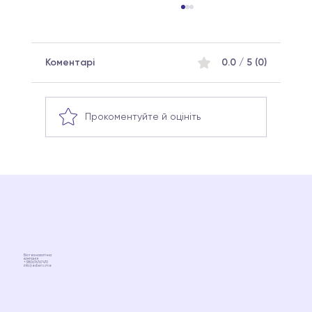
Коментарі
0.0 / 5 (0)
Прокоментуйте й оцініть
Комбуча, кефір, айран: що з цього
реально підтримує мікробіом
(науковий погляд без ідеалізації)
Біотехнологічна
компанія
+380676767470
info@ediens.me