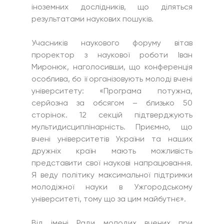
іноземних дослідників, що діляться 
результатами наукових пошуків.
Учасників наукового форуму вітав 
проректор з наукової роботи Іван 
Миронюк, наголосивши, що конференція 
особлива, бо її організовують молоді вчені 
університету: «Програма потужна, 
серйозна за обсягом – близько 50 
сторінок. 12 секцій підтверджують 
мультидисциплінарність. Приємно, що 
вчені університетів України та наших 
дружніх країн мають можливість 
представити свої наукові напрацювання. 
Я веду політику максимальної підтримки 
молодіжної науки в Ужгородському 
університеті, тому що за цим майбутнє».
Від імені Ради молодих вчених при 