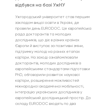
відбувся на базі УжНУ
Ужгородський університет став першим 
закладом вищої освіти в Україні, де 
провели день EURODOC. Це європейська 
рада докторантів та молодих 
дослідників, що діє в різних країнах 
Європи й виступає за позитивні зміни, 
підтримку молоді на ранніх етапах 
кар’єри. На заході ознайомлювали 
докторантів, молодих дослідників із 
європейськими стандартами підготовки 
PhD, обговорили розвиток наукової 
кар’єри, розширення можливостей 
міжнародної академічної мобільності, 
інтеграцію українських дослідників у 
європейський дослідницький простір. До 
складу EURODOC входять по два 