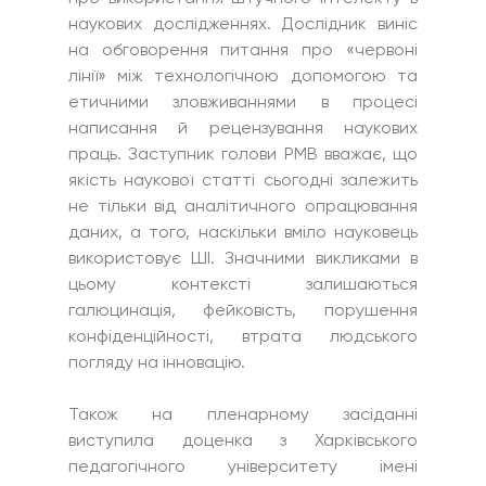
наукових дослідженнях. Дослідник виніс 
на обговорення питання про «червоні 
лінії» між технологічною допомогою та 
етичними зловживаннями в процесі 
написання й рецензування наукових 
праць. Заступник голови РМВ вважає, що 
якість наукової статті сьогодні залежить 
не тільки від аналітичного опрацювання 
даних, а того, наскільки вміло науковець 
використовує ШІ. Значними викликами в 
цьому контексті залишаються 
галюцинація, фейковість, порушення 
конфіденційності, втрата людського 
погляду на інновацію.
Також на пленарному засіданні 
виступила доценка з Харківського 
педагогічного університету імені 