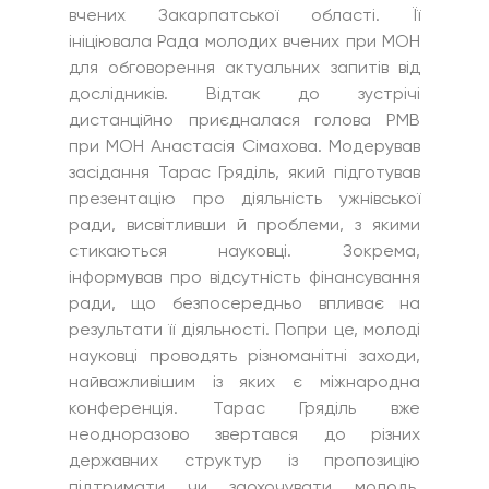
вчених Закарпатської області. Її 
ініціювала Рада молодих вчених при МОН 
для обговорення актуальних запитів від 
дослідників. Відтак до зустрічі 
дистанційно приєдналася голова РМВ 
при МОН Анастасія Сімахова. Модерував 
засідання Тарас Гряділь, який підготував 
презентацію про діяльність ужнівської 
ради, висвітливши й проблеми, з якими 
стикаються науковці. Зокрема, 
інформував про відсутність фінансування 
ради, що безпосередньо впливає на 
результати її діяльності. Попри це, молоді 
науковці проводять різноманітні заходи, 
найважливішим із яких є міжнародна 
конференція. Тарас Гряділь вже 
неодноразово звертався до різних 
державних структур із пропозицію 
підтримати чи заохочувати молодь. 