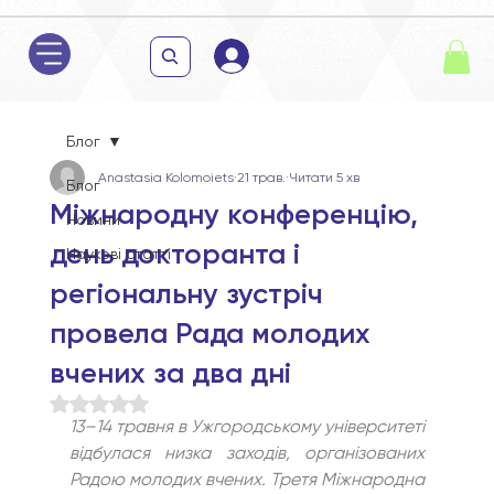
Блог
Anastasia Kolomoiets
21 трав.
Читати 5 хв
Блог
Міжнародну конференцію,
Новини
день докторанта і
Наукові статті
регіональну зустріч
провела Рада молодих
вчених за два дні
Оцінка: NaN з 5 зірок.
13–14 травня в Ужгородському університеті 
відбулася низка заходів, організованих 
Радою молодих вчених. Третя Міжнародна 