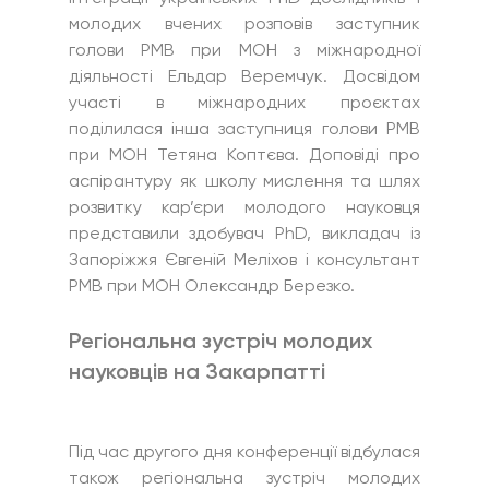
молодих вчених розповів заступник 
голови РМВ при МОН з міжнародної 
діяльності Ельдар Веремчук. Досвідом 
участі в міжнародних проєктах 
поділилася інша заступниця голови РМВ 
при МОН Тетяна Коптєва. Доповіді про 
аспірантуру як школу мислення та шлях 
розвитку кар’єри молодого науковця 
представили здобувач PhD, викладач із 
Запоріжжя Євгеній Меліхов і консультант 
РМВ при МОН Олександр Березко.
Регіональна зустріч молодих 
науковців на Закарпатті
Під час другого дня конференції відбулася 
також регіональна зустріч молодих 