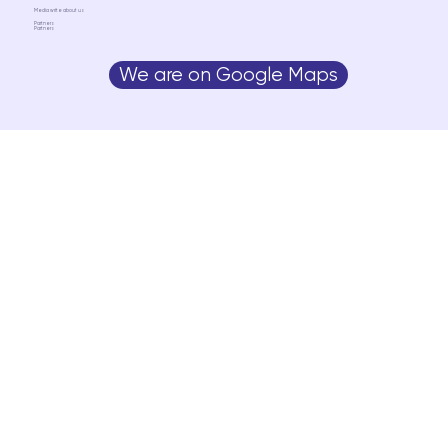
Media write about us
Partners
Partners
We are on Google Maps
Media write about us