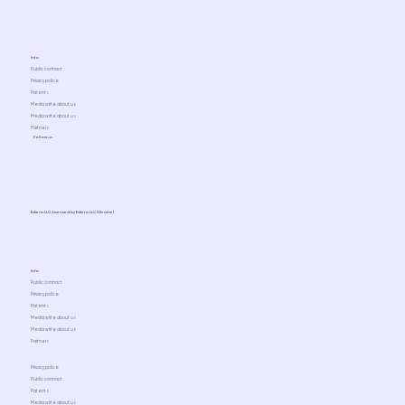
Info
Public contract
Privacy police
Patents
Media write about us
Media write about us
Partners
Follow us
Ediens LLC. Licensed by Ediens LLC (Ukraine)
Info
Public contract
Privacy police
Patents
Media write about us
Media write about us
Partners
Privacy police
Public contract
Patents
Media write about us