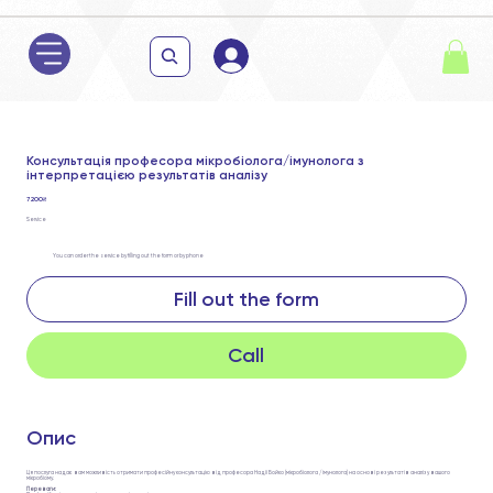
Консультація професора мікробіолога/імунолога з
інтерпретацією результатів аналізу
7 200₴
Service
You can order the service by filling out the form or by phone
Fill out the form
Call
Опис
Ця послуга надає вам можливість отримати професійну консультацію від професора Надії Бойко (мікробіолога / імунолога) на основі результатів аналізу вашого
мікробіому.
Переваги: