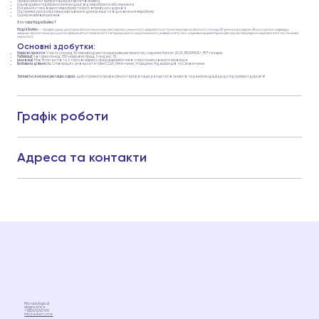
Професійна інтерпретація результатів аналізу
Індивідуальні підібрані рекомендації від мікробіолога або імунолога
Розуміння стану вашого мікробіому та його впливу на здоров'я
Підтримка у розробці плану харчування для корекції та відновлення мікробіому
Оцінка можливих ризиків
Хто така Надія Бойко ?
Надія Бойко
—
професорка, докторка біологічних наук, експертка з імунології, мікробіології та молекулярної біології з понад 30-річним досвідом. Вона очолює кафедру
медико-біологічних дисциплін факультету стоматології Ужгородського національного університету та є науковим директором Центру молекулярної мікробіології та слизової
імунології.
Основні здобутки:
Наукові проєкти
: Участь у понад 50 міжнародних та національних проєктах, зокрема Horizon 2020, ERASMUS+, FP7 та інших.
Публікації
: Авторка понад 350 наукових праць, h-індекс 15.
Інновації
: Має 8 патентів та 2 торгові марки у сфері фармабіотиків і персоналізованого лікування.
Глобальна діяльність
: Співпраця з університетами США, Німеччини, Угорщини, Нідерландів та Словаччини.
Запишіться на консультацію зараз
, щоб отримати професійну інтерпретацію результатів аналізів та рекомендації щодо підтримки здоров’я!
Графік роботи
Адреса та контакти
Microbiological
diagnostics
+380676767470
info@ediens.me