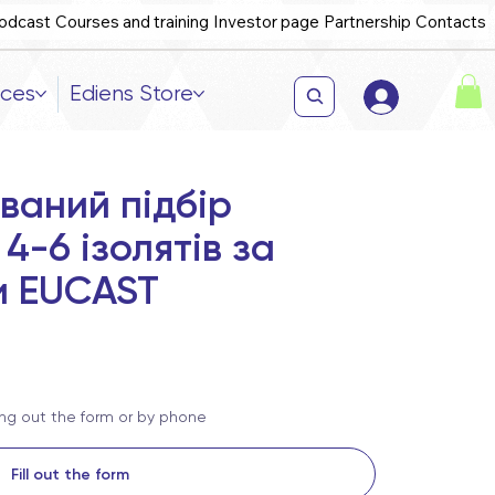
odcast
Courses and training
Investor page
Partnership
Contacts
ices
Ediens Store
ваний підбір
 4-6 ізолятів за
и EUCAST
ling out the form or by phone
Fill out the form