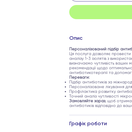
Опис
Персоналізований підбір антиб
Ця послуга дозволяє провести 
аналізу 1-3 ізолятів з викорис
визначаємо чутливість ваших мі
рекомендації щодо оптимальног
антибіотикотерапії та допомага
Переваги:
Підбір антибіотиків за міжна
Персоналізоване лікування дл
Профілактика розвитку антибі
Точний аналіз чутливості мікро
Замовляйте зараз
, щоб отримат
антибіотиків відповідно до ваш
Графік роботи