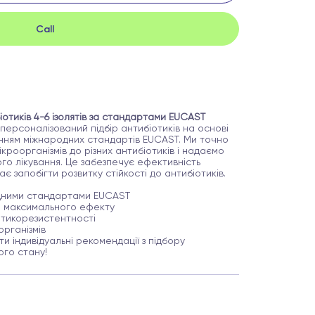
Call
іотиків 4-6 ізолятів за стандартами EUCAST
персоналізований підбір антибіотиків на основі
танням міжнародних стандартів EUCAST. Ми точно
кроорганізмів до різних антибіотиків і надаємо
о лікування. Це забезпечує ефективність
є запобігти розвитку стійкості до антибіотиків.
родними стандартами EUCAST
я максимального ефекту
отикорезистентності
організмів
и індивідуальні рекомендації з підбору
ого стану!