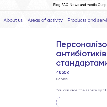
Blog
FAQ
News and media
Our p
About us
Areas of activity
Products and serv
Персоналізо
антибіотиків
стандартам
4850₴
Service
You can order the service by fil