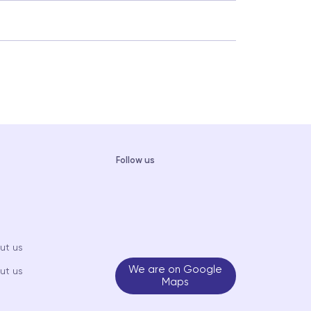
Follow us
ut us
We are on Google
ut us
Maps