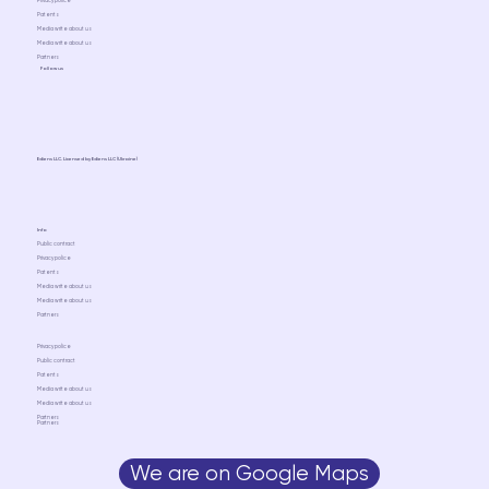
Privacy police
Patents
Media write about us
Media write about us
Partners
Follow us
Ediens LLC. Licensed by Ediens LLC (Ukraine)
Info
Public contract
Privacy police
Patents
Media write about us
Media write about us
Partners
Privacy police
Public contract
Patents
Media write about us
Media write about us
Partners
Partners
We are on Google Maps
Media write about us