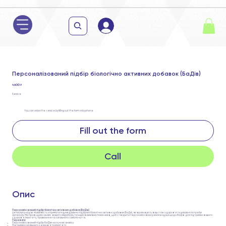
Персоналізований підбір біологічно активних добавок (БаДів)
4 600 ₴
Service
You can order the service by filling out the form or by phone
Fill out the form
Call
Опис
Персоналізований підбір біологічно активних добавок (БаДів)
Ця послуга надає можливість отримати індивідуально підібрані біологічно активні добавки (БаДи), які враховують ваш стан здоров'я та унікальні потреби
організму. Ми проводимо аналіз вашого мікробіому та інших важливих показників, щоб створити персоналізовані рекомендації щодо БаДів для підтримки вашого
здоров'я, імунітету, травлення та загального самопочуття.
Переваги:
Персоналізований підбір БаДів на основі аналізу
Підтримка загального здоров'я та імунітету