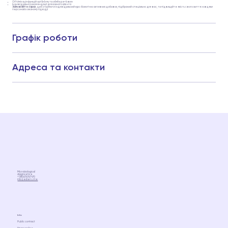
Оптимізація функцій організму та обміну речовин
Індивідуальні рекомендації для кожного клієнта
Замовляйте зараз
, щоб отримати індивідуальний курс біологічно активних добавок, підібраний спеціально для вас, та підвищуйте якість свого життя завдяки
персоналізованому підходу!
Графік роботи
Адреса та контакти
Microbiological
diagnostics
+380676767470
info@ediens.me
Info
Public contract