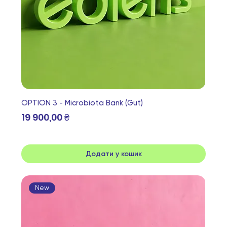
OPTION 3 - Microbiota Bank (Gut)
Ціна
19 900,00 ₴
Додати у кошик
New