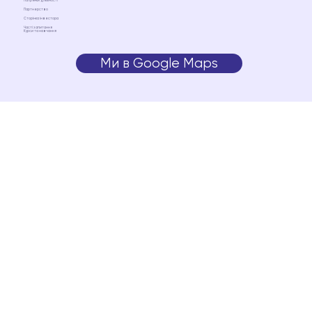
Напрямки діяльності
Партнерство
Сторінка інвестора
Часті запитання
Курси та навчання
Ми в Google Maps
Ми на Google Maps