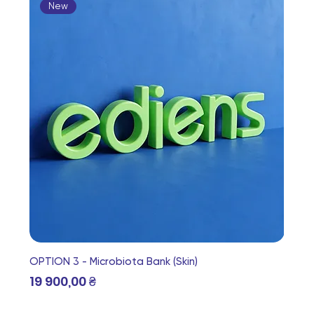
New
OPTION 3 - Microbiota Bank (Skin)
Ціна
19 900,00 ₴