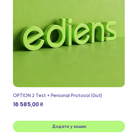
OPTION 2 Test + Personal Protocol (Gut)
Ціна
16 585,00 ₴
Додати у кошик