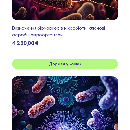
Визначення біомаркерів мікробіоти: ключові
аеробні мікроорганізми
Ціна
4 250,00 ₴
Додати у кошик