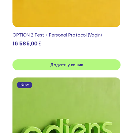
OPTION 2 Test + Personal Protocol (Vagin)
Ціна
16 585,00 ₴
Додати у кошик
New