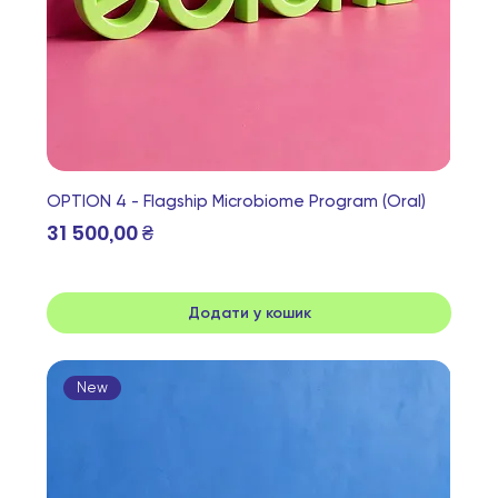
OPTION 4 - Flagship Microbiome Program (Oral)
Ціна
31 500,00 ₴
Додати у кошик
New