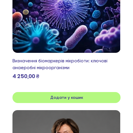
Визначення біомаркерів мікробіоти: ключові
анаеробні мікроорганізми
Ціна
4 250,00 ₴
Додати у кошик