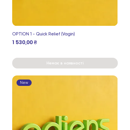
OPTION 1 - Quick Relief (Vagin)
Ціна
1 530,00 ₴
Немає в наявності
New