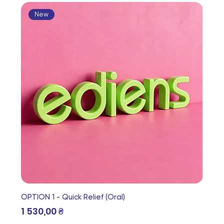
New
OPTION 1 - Quick Relief (Oral)
Ціна
1 530,00 ₴