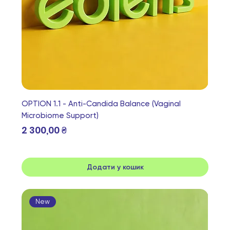
OPTION 1.1 - Anti-Candida Balance (Vaginal
Microbiome Support)
Ціна
2 300,00 ₴
Додати у кошик
New