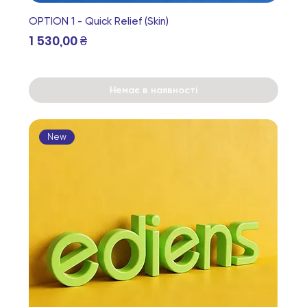
OPTION 1 - Quick Relief (Skin)
Ціна
1 530,00 ₴
Немає в наявності
New