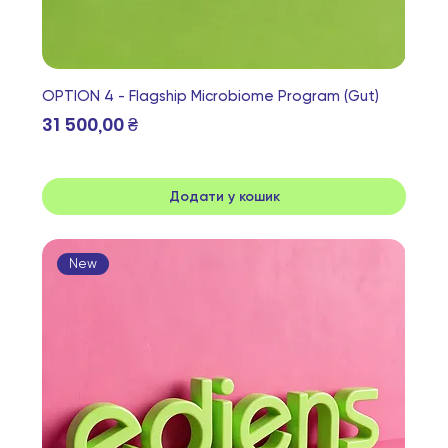
OPTION 4 - Flagship Microbiome Program (Gut)
Ціна
31 500,00 ₴
Додати у кошик
New