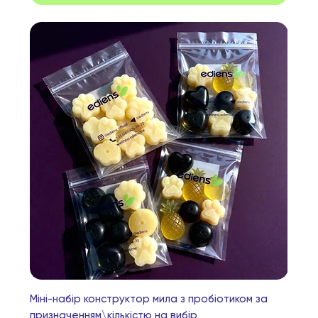
Міні-набір конструктор мила з пробіотиком за
призначенням\кількістю на вибір