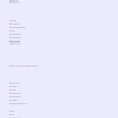
+380676767470
info@ediens.me
Інформація
Публічна оферта
Політика конфіденційності
Патенти
Про нас пишуть ЗМІ
Доставка і оплата
Новини та медіа
Слідкуйте за нами
LLC Ediens. Ліцензовано ТОВ “Едіенс” (Україна)
Товари та послуги
Для тварин
Для людей
Для тваринництва
Для бджільництва
Для довкілля
Для харчової промисловості
Головна
Про нас