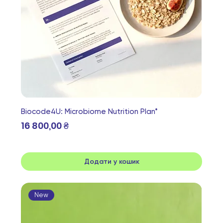
Biocode4U: Microbiome Nutrition Plan*
Ціна
16 800,00 ₴
Додати у кошик
New