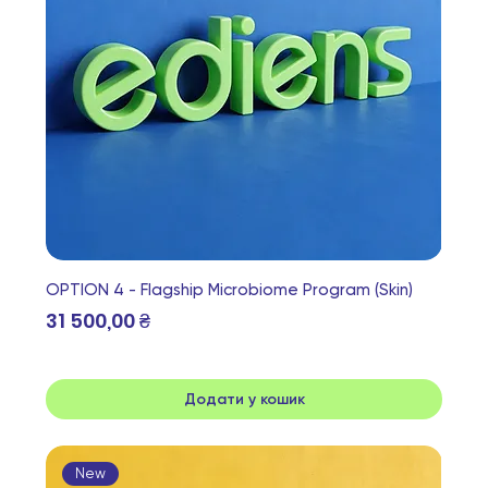
OPTION 4 - Flagship Microbiome Program (Skin)
Ціна
31 500,00 ₴
Додати у кошик
New