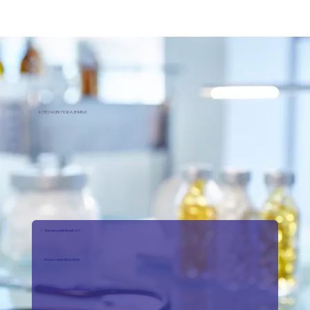
КЛЮЧОВІ ПОКАЗНИКИ
✅ Локальний імунітет
✅ Кишковий мікробіом
✅ Біохімічні показники крові