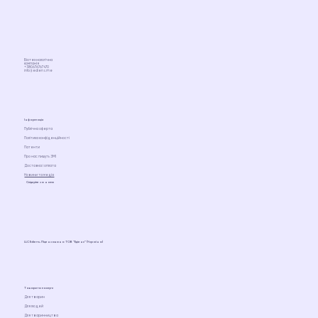
Біотехнологічна
компанія
+380676767470
info@ediens.me
Інформація
Публічна оферта
Політика конфіденційності
Патенти
Про нас пишуть ЗМІ
Доставка і оплата
Новини та медіа
Слідкуйте за нами
LLC Ediens. Ліцензовано ТОВ “Едіенс” (Україна)
Товари та послуги
Для тварин
Для людей
Для тваринництва