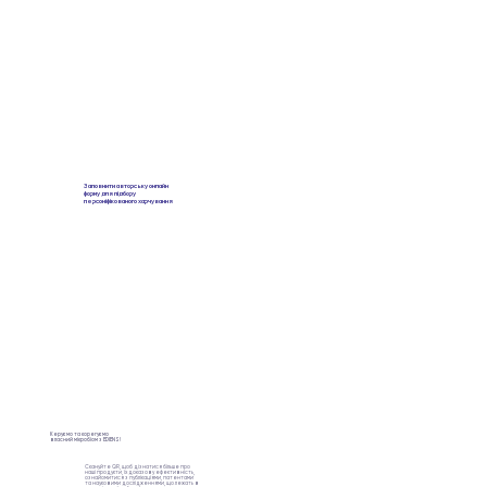
Заповнити авторську онлайн
форму для підбору
персоніфікованого харчування
Керуємо та корегуємо
власний мікробіом з EDIENS!
Скануйте QR, щоб дізнатися більше про
наші продукти, їх доказову ефективність,
ознайомитися з публікаціями, патентами
та науковими дослідженнями, що лежать в