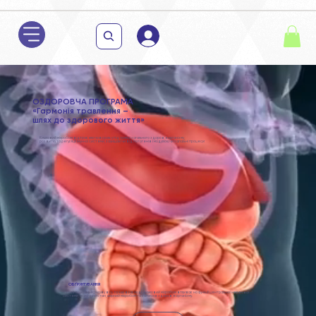
ОЗДОРОВЧА ПРОГРАМА
«Гармонія травлення –
шлях до здорового життя»
Кишковий мікробіом відіграє ключову роль у підтримці загального здоров'я організму,
розвитку та регуляції імунної системи, захищаючи від патогенів і модулюючи запальні процеси
ОБҐРУНТУВАННЯ
Через кишково-мозкову вісь та інші взаємодії, кишковий мікробіом впливає на функції центральної нервової
системи, психічний стан, шкірний мікробіом та загальне здоров'я організму.