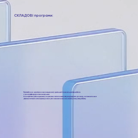
СКЛАДОВІ програми:
Поглиблене дослідження кишкової, оральної та назальної мікробіоти
з ідентифікацією коменсальних
бенефітних (або корисних) та умовно-патогенних мікроорганізмів до виду, встановлення
діагностичного співвідношення для визначення нозології (стану) мікробіому