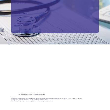
✅Харчові звички
✅ Фізична активність
✅ Особливість сприйняття
харчової панелі
Правильне харчування - запорука здоров'я.
Найбільш поширеними підходами відновлення мікробіому кишечника є вплив через харчові звички та застосування
(використання) фармабіотиків. Для підтримки балансу власної
мікробіоти харчування повинно бути повноцінним та різноманітним.