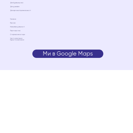
Для бджільництва
Для довкілля
Для харчової промисловості
Головна
Про нас
Напрямки діяльності
Партнерство
Сторінка інвестора
Часті запитання
Курси та навчання
Ми в Google Maps
Ми на Google Maps