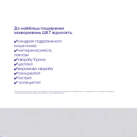
До найбільш поширених
захворювань ШКТ відносять:
✔️синдром подразненого
кишечника
✔️непереносимість
лактози
✔️хворобу Крона
✔️целіакії
✔️виразкова хвороба
✔️панкреатит
✔️гастрит
✔️ холецистит
Тому, при виникненні різноманітних порушень в роботі шлунково-кишкового тракту (ШКТ) часто страждають всі системи, які не можуть
повноцінно виконувати покладені на них життєво важливі функції.