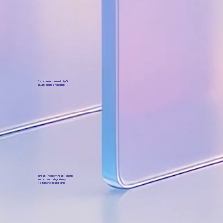
Персоніфікований підбір
інших біопрепаратів
Точний (генетичний) аналіз
кишкового мікробіому та
метаболомний аналіз