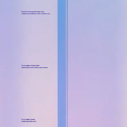
Визначення імунних маркерів
запалення (напруженість імунітету)
Персоніфікований підбір
індивідуального плану харчування
Персоніфікований
підбір фармабіотиків