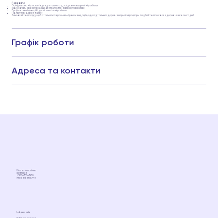
Переваги:
Оцифрована мікроскопія для детального дослідження шкірної мікробіоти
Індивідуальні рекомендації для підтримки балансу мікрофлори
Профілактика інфекцій і дисбалансів мікробіоти
Підтримка здоров'я шкіри
Замовляйте послугу, щоб отримати персональні рекомендації щодо підтримки здоров’я шкірної мікрофлори та дбайте про своє здоров’я вже сьогодні!
Графік роботи
Адреса та контакти
Біотехнологічна
компанія
+380676767470
info@ediens.me
Інформація