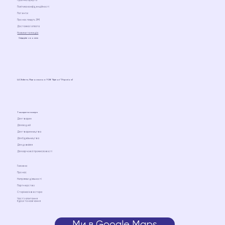
Публічна оферта
Політика конфіденційності
Патенти
Про нас пишуть ЗМІ
Доставка і оплата
Новини та медіа
Слідкуйте за нами
LLC Ediens. Ліцензовано ТОВ “Едіенс” (Україна)
Товари та послуги
Для тварин
Для людей
Для тваринництва
Для бджільництва
Для довкілля
Для харчової промисловості
Головна
Про нас
Напрямки діяльності
Партнерство
Сторінка інвестора
Часті запитання
Курси та навчання
Ми в Google Maps
Ми на Google Maps