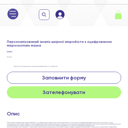
Персоналізований аналіз шкірної мікробіоти з оцифрованою
мікроскопією мазка
5 685 ₴
Послуга
Замовити послугу можна заповнивши форму або за телефоном
Заповнити форму
Зателефонувати
Опис
Персоналізований аналіз шкірної мікробіоти з оцифрованою мікроскопією мазка пропонує точну оцінку стану мікробіому шкіри на основі сучасних методів
дослідження. Цей підхід використовує оцифровану мікроскопію мазка для детального вивчення складу шкірної мікробіоти. Ми визначаємо ключові мікроорганізми
та їхній вплив на здоров’я шкіри, що допомагає краще контролювати баланс мікрофлори та запобігати можливим порушенням.
На основі аналізу ви отримаєте персоналізовані рекомендації щодо підтримки здоров’я шкіри, профілактики інфекцій і збереження гармонійного мікробіому.