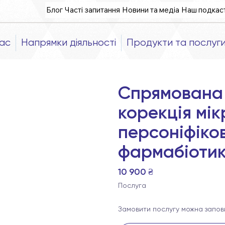
Блог
Часті запитання
Новини та медіа
Наш подкас
ас
Напрямки діяльності
Продукти та послуг
Спрямована
корекція мі
персоніфіко
фармабіотик
10 900 ₴
Послуга
Замовити послугу можна запо