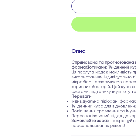
Опис
Спрямована та прогнозована к
фармабіотиками: 14-денний ку
Ця послуга надає можливість пр
використанням індивідуально п
мікробіом і розробляємо перс
корисних бактерій. Цей курс 
системи, підтримку імунітету т
Переваги:
Індивідуально підібрані фарма
14-денний курс для відновленн
Поліпшення травлення та імун
Персоналізований підхід до кор
Замовляйте зараз
і покращуйте
персоналізованих рішень!