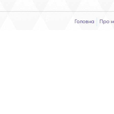
Головна
Про н