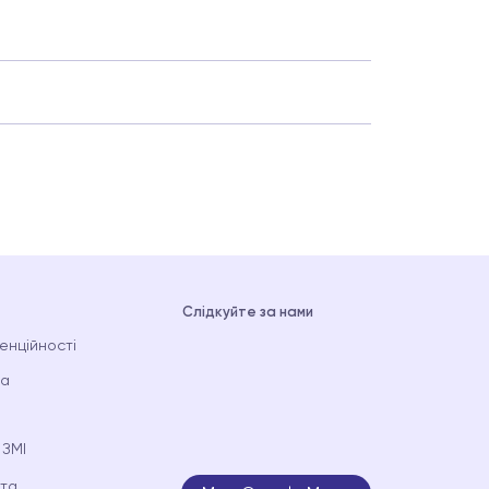
Слідкуйте за нами
енційності
та
 ЗМІ
ата