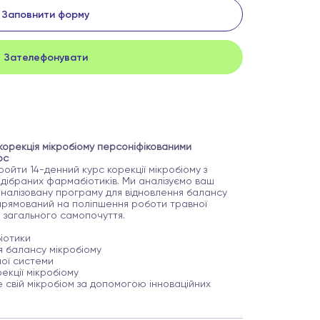
Заповнити форму
Зателефонувати
орекція мікробіому персоніфікованими
рс
ойти 14-денний курс корекції мікробіому з
ідібраних фармабіотиків. Ми аналізуємо ваш
оналізовану програму для відновлення балансу
спрямований на поліпшення роботи травної
а загального самопочуття.
біотики
я балансу мікробіому
ної системи
екції мікробіому
 свій мікробіом за допомогою інноваційних