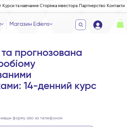
т
Курси та навчання
Сторінка інвестора
Партнерство
Контакти
и
Магазин Ediens
 та прогнозована
кробіому
ваними
ами: 14-денний курс
внивши форму або за телефоном