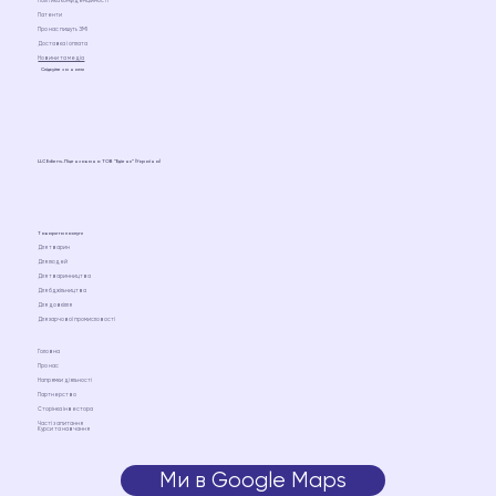
Політика конфіденційності
Патенти
Про нас пишуть ЗМІ
Доставка і оплата
Новини та медіа
Слідкуйте за нами
LLC Ediens. Ліцензовано ТОВ “Едіенс” (Україна)
Товари та послуги
Для тварин
Для людей
Для тваринництва
Для бджільництва
Для довкілля
Для харчової промисловості
Головна
Про нас
Напрямки діяльності
Партнерство
Сторінка інвестора
Часті запитання
Курси та навчання
Ми в Google Maps
Ми на Google Maps