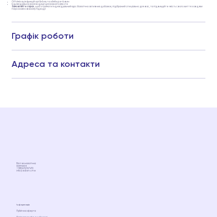
Оптимізація функцій організму та обміну речовин
Індивідуальні рекомендації для кожного клієнта
Замовляйте зараз
, щоб отримати індивідуальний курс біологічно активних добавок, підібраний спеціально для вас, та підвищуйте якість свого життя завдяки
персоналізованому підходу!
Графік роботи
Адреса та контакти
Біотехнологічна
компанія
+380676767470
info@ediens.me
Інформація
Публічна оферта