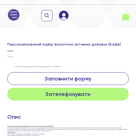
Персоналізований підбір біологічно активних добавок (БаДів)
4 600 ₴
Послуга
Замовити послугу можна заповнивши форму або за телефоном
Заповнити форму
Зателефонувати
Опис
Персоналізований підбір біологічно активних добавок (БаДів)
Ця послуга надає можливість отримати індивідуально підібрані біологічно активні добавки (БаДи), які враховують ваш стан здоров'я та унікальні потреби
організму. Ми проводимо аналіз вашого мікробіому та інших важливих показників, щоб створити персоналізовані рекомендації щодо БаДів для підтримки вашого
здоров'я, імунітету, травлення та загального самопочуття.
Переваги:
Персоналізований підбір БаДів на основі аналізу
Підтримка загального здоров'я та імунітету