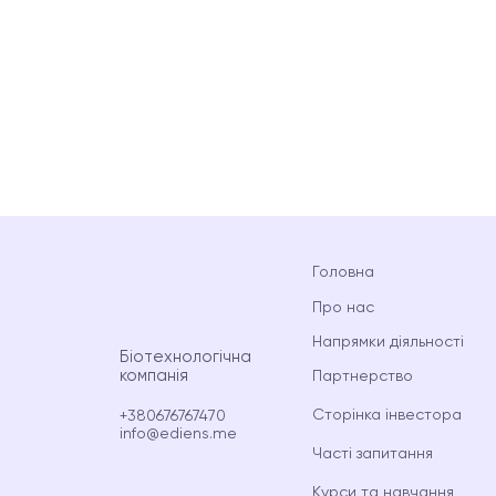
Головна
Про нас
Напрямки діяльності
Біотехнологічна
компанія
Партнерство
Сторінка інвестора
+380676767470
info@ediens.me
Часті запитання
Курси та навчання