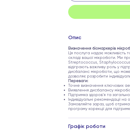
Опис
Визначення біомаркерів мікроб
Ця послуга надає можливість т
складі вашої мікробіоти. Ми пр
Streptococcus, Staphylococcus, 
відіграють важливу роль у підт
дисбаланс мікробіоти, що може
дозволяє розробити індивідуал
Переваги:
Точне визначення ключових ае
Виявлення дисбалансу мікробіо
Підтримка здоров'я та загальн
Індивідуальні рекомендації на о
Замовляйте зараз, щоб отримат
програму корекції для підтрим
Графік роботи