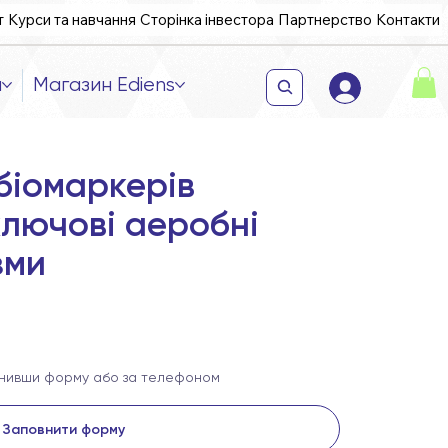
т
Курси та навчання
Сторінка інвестора
Партнерство
Контакти
и
Магазин Ediens
біомаркерів
ключові аеробні
зми
внивши форму або за телефоном
Заповнити форму