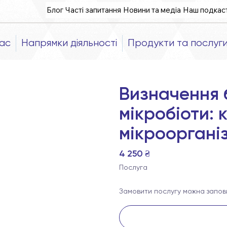
Блог
Часті запитання
Новини та медіа
Наш подкас
ас
Напрямки діяльності
Продукти та послуг
Визначення 
мікробіоти: 
мікрооргані
4 250 ₴
Послуга
Замовити послугу можна запо