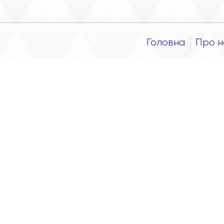
Головна
Про н