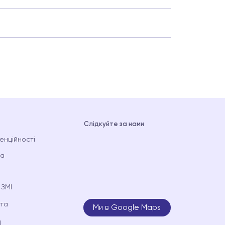
Слідкуйте за нами
енційності
та
 ЗМІ
ата
Ми в Google Maps
а