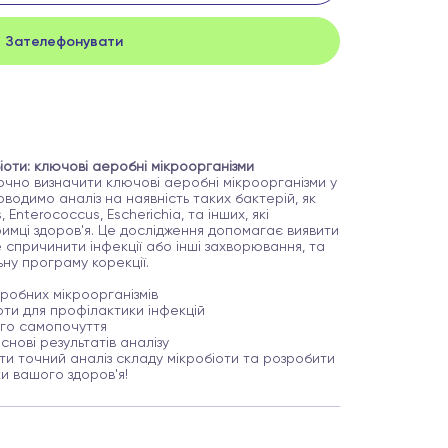
Зателефонувати
іоти: ключові аеробні мікроорганізми
очно визначити ключові аеробні мікроорганізми у
оводимо аналіз на наявність таких бактерій, як
Enterococcus, Escherichia, та інших, які
римці здоров'я. Це дослідження допомагає виявити
 спричинити інфекції або інші захворювання, та
ьну програму корекції.
робних мікроорганізмів
ти для профілактики інфекцій
ого самопочуття
снові результатів аналізу
и точний аналіз складу мікробіоти та розробити
ки вашого здоров'я!