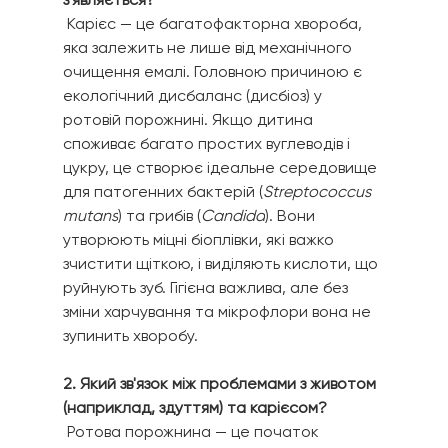
 Карієс — це багатофакторна хвороба, 
яка залежить не лише від механічного 
очищення емалі. Головною причиною є 
екологічний дисбаланс (дисбіоз) у 
ротовій порожнині. Якщо дитина 
споживає багато простих вуглеводів і 
цукру, це створює ідеальне середовище 
для патогенних бактерій (
Streptococcus 
mutans
) та грибів (
Candida
). Вони 
утворюють міцні біоплівки, які важко 
зчистити щіткою, і виділяють кислоти, що 
руйнують зуб. Гігієна важлива, але без 
зміни харчування та мікрофлори вона не 
зупинить хворобу.
2. Який зв'язок між проблемами з животом 
(наприклад, здуттям) та карієсом?
 Ротова порожнина — це початок 