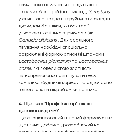
тимчасово призупиняють діяльність 
окремих бактерій (наприклад, 
S. mutans
) 
у слині, але не здатні зруйнувати складні 
двовидові біоплівки, які бактерії 
утворюють спільно з грибками (як 
Candida albicans
). Для реального 
лікування необхідні спеціально 
розроблені фармабіотики (зі штамами 
Lactobacillus plantarum
 та 
Lactobacillus 
casei
), які довели свою здатність 
цілеспрямовано пригнічувати весь 
комплекс збудників карієсу та одночасно 
відновлювати мікробіом кишечника.
4. Що таке "ПрофіЛактор" і як він 
допомагає дітям?
 Це спеціалізований нішевий фармабіотик 
(дієтична добавка), розроблений на 
основі клінічних досліджень мікробіому 