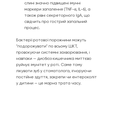
слині значно підвищені імунні 
маркери запалення (TNF-α, IL-6), а 
також рівні секреторного IgA, що 
свідчить про гострий запальний 
процес.
Бактерії ротової порожнини можуть 
"подорожувати" по всьому ШКТ, 
провокуючи системні захворювання, і 
навпаки — дисбіоз кишечника миттєво 
руйнує імунітет у роті. Саме тому 
лікувати зуб у стоматолога, ігноруючи 
постійне здуття, закрепи чи ентероколіт 
у дитини — це марна трата часу.