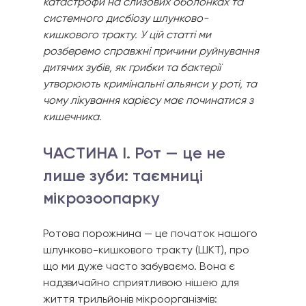
катастрофи на слизових оболонках та 
системного дисбіозу шлунково-
кишкового тракту. У цій статті ми 
розберемо справжні причини руйнування 
дитячих зубів, як грибки та бактерії 
утворюють кримінальні альянси у роті, та 
чому лікування карієсу має починатися з 
кишечника.
ЧАСТИНА I. Рот — це не 
лише зуби: таємниці 
мікрозоопарку
Ротова порожнина — це початок нашого 
шлунково-кишкового тракту (ШКТ), про 
що ми дуже часто забуваємо. Вона є 
надзвичайно сприятливою нішею для 
життя трильйонів мікроорганізмів: 