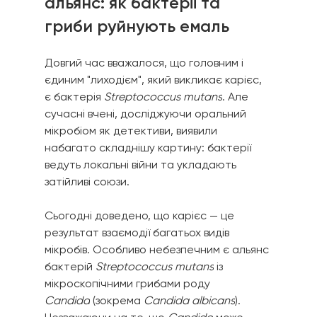
альянс: як бактерії та 
гриби руйнують емаль
Довгий час вважалося, що головним і 
єдиним "лиходієм", який викликає карієс, 
є бактерія 
Streptococcus mutans
. Але 
сучасні вчені, досліджуючи оральний 
мікробіом як детективи, виявили 
набагато складнішу картину: бактерії 
ведуть локальні війни та укладають 
затійливі союзи.
Сьогодні доведено, що карієс — це 
результат взаємодії багатьох видів 
мікробів. Особливо небезпечним є альянс 
бактерій 
Streptococcus mutans
 із 
мікроскопічними грибами роду 
Candida
 (зокрема 
Candida albicans
). 