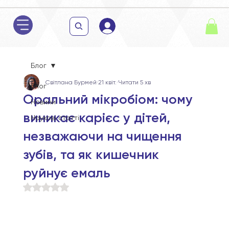
Блог
Світлана Бурмей
21 квіт.
Читати 5 хв
Блог
Оральний мікробіом: чому
Новини
виникає карієс у дітей,
Наукові статті
незважаючи на чищення
зубів, та як кишечник
руйнує емаль
Оцінка: NaN з 5 зірок.