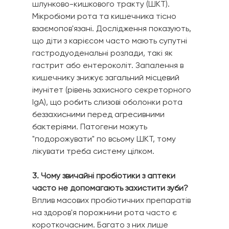
шлунково-кишкового тракту (ШКТ). 
Мікробіоми рота та кишечника тісно 
взаємопов'язані. Дослідження показують, 
що діти з карієсом часто мають супутні 
гастродуоденальні розлади, такі як 
гастрит або ентероколіт. Запалення в 
кишечнику знижує загальний місцевий 
імунітет (рівень захисного секреторного 
IgA), що робить слизові оболонки рота 
беззахисними перед агресивними 
бактеріями. Патогени можуть 
"подорожувати" по всьому ШКТ, тому 
лікувати треба систему цілком.
3. Чому звичайні пробіотики з аптеки 
часто не допомагають захистити зуби?
Вплив масових пробіотичних препаратів 
на здоров'я порожнини рота часто є 
короткочасним. Багато з них лише 