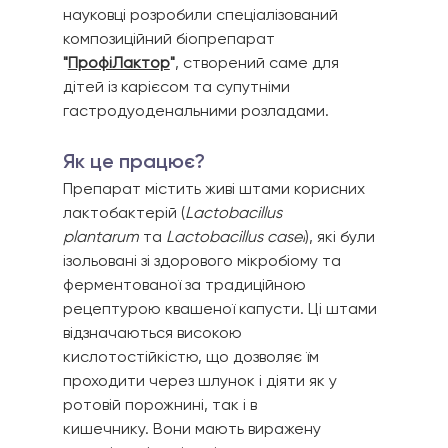
науковці розробили спеціалізований 
композиційний біопрепарат 
"
ПрофіЛактор
"
, створений саме для 
дітей із карієсом та супутніми 
гастродуоденальними розладами.
Як це працює? 
Препарат містить живі штами корисних 
лактобактерій (
Lactobacillus 
plantarum
 та 
Lactobacillus casei
), які були 
ізольовані зі здорового мікробіому та 
ферментованої за традиційною 
рецептурою квашеної капусти. Ці штами 
відзначаються високою 
кислотостійкістю, що дозволяє їм 
проходити через шлунок і діяти як у 
ротовій порожнині, так і в 
кишечнику. Вони мають виражену 