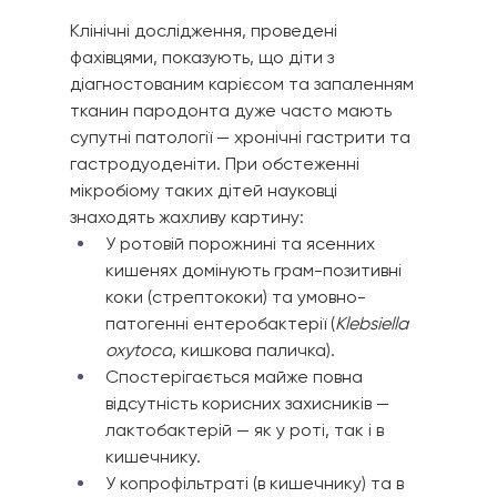
Клінічні дослідження, проведені 
фахівцями, показують, що діти з 
діагностованим карієсом та запаленням 
тканин пародонта дуже часто мають 
супутні патології — хронічні гастрити та 
гастродуоденіти. При обстеженні 
мікробіому таких дітей науковці 
знаходять жахливу картину:
У ротовій порожнині та ясенних 
кишенях домінують грам-позитивні 
коки (стрептококи) та умовно-
патогенні ентеробактерії (
Klebsiella 
oxytoca
, кишкова паличка).
Спостерігається майже повна 
відсутність корисних захисників — 
лактобактерій — як у роті, так і в 
кишечнику.
У копрофільтраті (в кишечнику) та в 