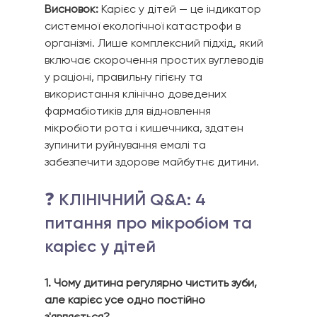
Висновок:
 Карієс у дітей — це індикатор 
системної екологічної катастрофи в 
організмі. Лише комплексний підхід, який 
включає скорочення простих вуглеводів 
у раціоні, правильну гігієну та 
використання клінічно доведених 
фармабіотиків для відновлення 
мікробіоти рота і кишечника, здатен 
зупинити руйнування емалі та 
забезпечити здорове майбутнє дитини.
❓ КЛІНІЧНИЙ Q&A: 4 
питання про мікробіом та 
карієс у дітей
1. Чому дитина регулярно чистить зуби, 
але карієс усе одно постійно 
з'являється?