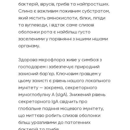
бактерій, вірусів, грибів та найпростіших. 
Слина є важливим поживним субстратом, 
який містить амінокислоти, білки, ліпіди 
та вуглеводи, і відтак саме слизові 
оболонки рота є найбільш густо 
заселеними у порівнянні з іншими нішами 
організму.
Здорова мікрофлора живе у симбіозі з 
господарем і забезпечує природний 
захисний бар'єр. Ключовим гравцем у 
цьому захисті є рівень нашого локального 
імунітету — зокрема, секреторного 
імуноглобуліну А (sIgA). Знижений рівень 
секреторного IgA свідчить про 
глобальне падіння місцевого імунітету, 
що миттєво робить слизові оболонки 
більш уразливими до патогенних 
бактерій та грибів.