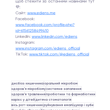
щоб стежити за останніми новинами тут 
💜:
Сайт: 
www.ediens.me
Facebook: 
www.facebook.com/profile.php?
id=61561258499410
LinkedIn:
www.linkedin.com/ediens
Instagram: 
www.instagram.com/ediens_official
TikTok: 
www.tiktok.com/@ediens_official
дисбіоз кишечника
оральний мікробіом
здоров'я мікробіому
системне запалення
здоров'я травлення
пробіотики та фармабіотики
карієс у дітей
дитяча стоматологія
вісь рот-кишечник
руйнування емалі
цукор і зуби