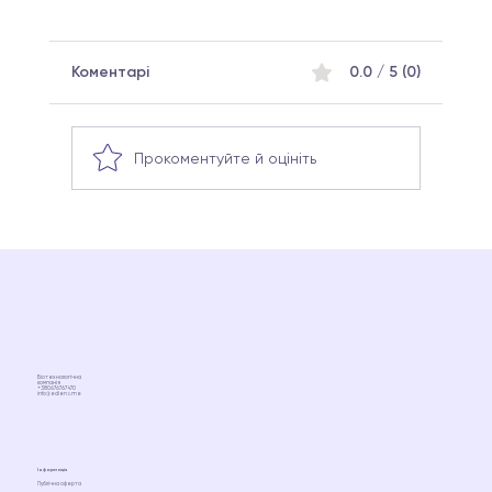
Коментарі
0.0 / 5 (0)
Прокоментуйте й оцініть
Що таке мікробіом і як він впливає на
здоров’я жінки?
Біотехнологічна
компанія
+380676767470
info@ediens.me
Інформація
Публічна оферта