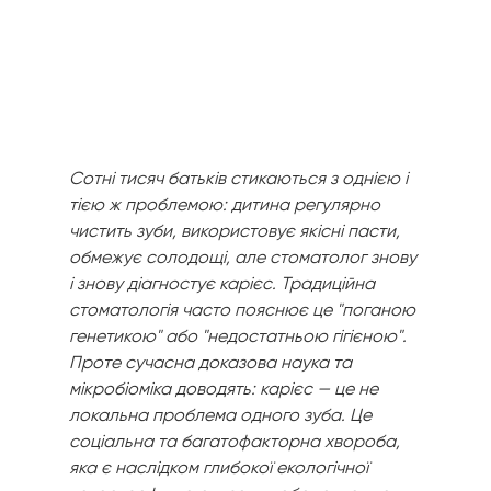
Сотні тисяч батьків стикаються з однією і 
тією ж проблемою: дитина регулярно 
чистить зуби, використовує якісні пасти, 
обмежує солодощі, але стоматолог знову 
і знову діагностує карієс. Традиційна 
стоматологія часто пояснює це "поганою 
генетикою" або "недостатньою гігієною". 
Проте сучасна доказова наука та 
мікробіоміка доводять: карієс — це не 
локальна проблема одного зуба. Це 
соціальна та багатофакторна хвороба, 
яка є наслідком глибокої екологічної 