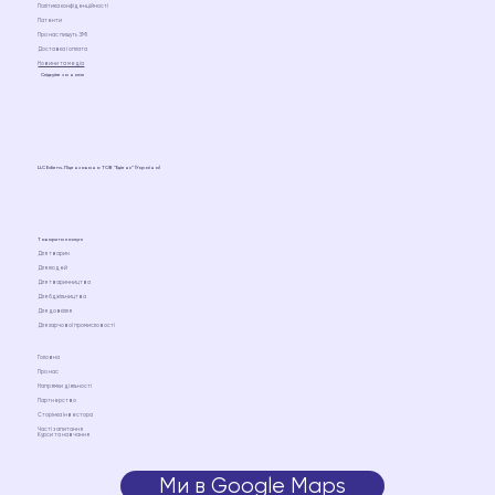
Політика конфіденційності
Патенти
Про нас пишуть ЗМІ
Доставка і оплата
Новини та медіа
Слідкуйте за нами
LLC Ediens. Ліцензовано ТОВ “Едіенс” (Україна)
Товари та послуги
Для тварин
Для людей
Для тваринництва
Для бджільництва
Для довкілля
Для харчової промисловості
Головна
Про нас
Напрямки діяльності
Партнерство
Сторінка інвестора
Часті запитання
Курси та навчання
Ми в Google Maps
Ми на Google Maps