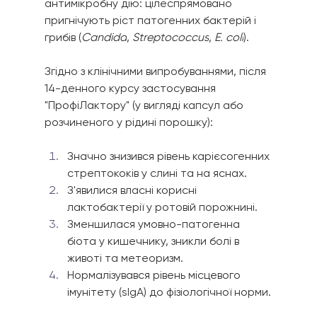
антимікробну дію: цілеспрямовано 
пригнічують ріст патогенних бактерій і 
грибів (
Candida
, 
Streptococcus
, 
E. coli
).
Згідно з клінічними випробуваннями, після 
14-денного курсу застосування 
"ПрофіЛактору" (у вигляді капсул або 
розчиненого у рідині порошку):
Значно знизився рівень карієсогенних 
стрептококів у слині та на яснах.
З'явилися власні корисні 
лактобактерії у ротовій порожнині.
Зменшилася умовно-патогенна 
біота у кишечнику, зникли болі в 
животі та метеоризм.
Нормалізувався рівень місцевого 
імунітету (sIgA) до фізіологічної норми.