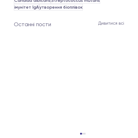
Candida albicans
Streptococcus mutans
імунітет IgA
утворення біоплівок
Дивитися всі
Останні пости