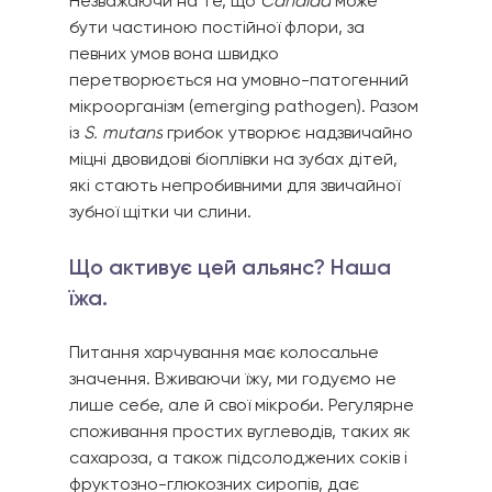
Незважаючи на те, що 
Candida
 може 
бути частиною постійної флори, за 
певних умов вона швидко 
перетворюється на умовно-патогенний 
мікроорганізм (emerging pathogen). Разом 
із 
S. mutans
 грибок утворює надзвичайно 
міцні двовидові біоплівки на зубах дітей, 
які стають непробивними для звичайної 
зубної щітки чи слини.
Що активує цей альянс? Наша 
їжа. 
Питання харчування має колосальне 
значення. Вживаючи їжу, ми годуємо не 
лише себе, але й свої мікроби. Регулярне 
споживання простих вуглеводів, таких як 
сахароза, а також підсолоджених соків і 
фруктозно-глюкозних сиропів, дає 