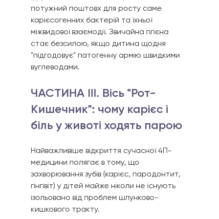
потужний поштовх для росту саме 
карієсогенних бактерій та їхньої 
міжвидової взаємодії. Звичайна гігієна 
стає безсилою, якщо дитина щодня 
"підгодовує" патогенну армію швидкими 
вуглеводами.
ЧАСТИНА III. Вісь "Рот-
Кишечник": чому карієс і 
біль у животі ходять парою
Найважливіше відкриття сучасної 4П-
медицини полягає в тому, що 
захворювання зубів (карієс, пародонтит, 
гінгівіт) у дітей майже ніколи не існують 
ізольовано від проблем шлунково-
кишкового тракту.