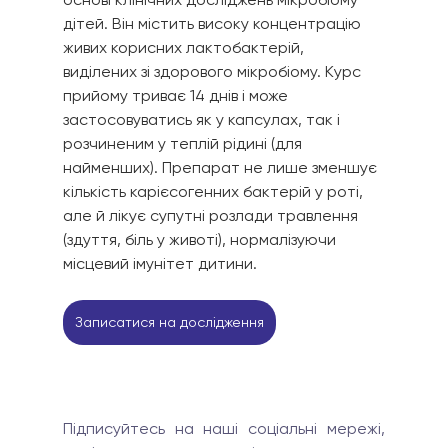
дітей. Він містить високу концентрацію 
живих корисних лактобактерій, 
виділених зі здорового мікробіому. Курс 
прийому триває 14 днів і може 
застосовуватись як у капсулах, так і 
розчиненим у теплій рідині (для 
найменших). Препарат не лише зменшує 
кількість карієсогенних бактерій у роті, 
але й лікує супутні розлади травлення 
(здуття, біль у животі), нормалізуючи 
місцевий імунітет дитини.
Записатися на дослідження
Підписуйтесь на наші соціальні мережі, 