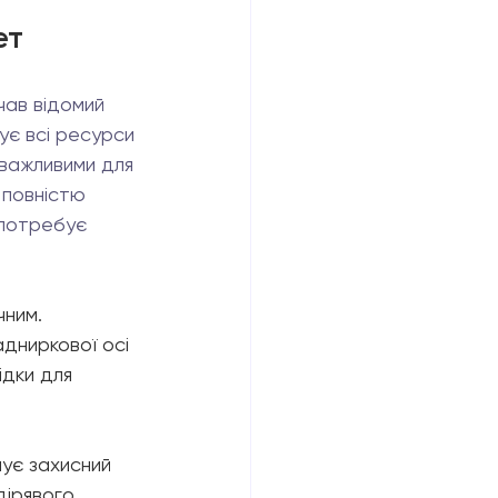
ет
чав відомий 
ує всі ресурси 
 важливими для 
 повністю 
 потребує 
ним. 
дниркової осі 
ідки для 
нує захисний 
дірявого 