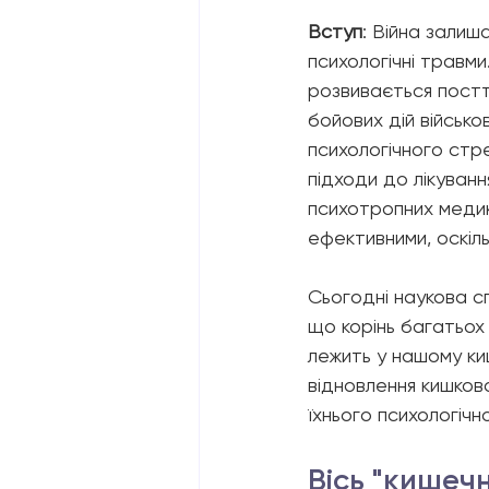
Вступ
: Війна залиш
психологічні травми.
розвивається постт
бойових дій військ
психологічного стр
підходи до лікуван
психотропних медик
ефективними, оскіль
Сьогодні наукова сп
що корінь багатьох 
лежить у нашому киш
відновлення кишков
їхнього психологічно
Вісь "кишечн