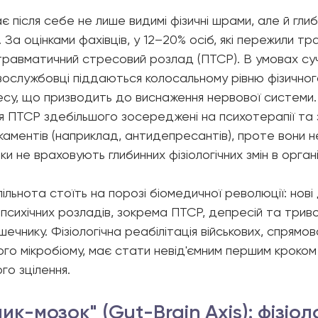
ає після себе не лише видимі фізичні шрами, але й глиб
 За оцінками фахівців, у 12–20% осіб, які пережили тра
равматичний стресовий розлад (ПТСР). В умовах су
овослужбовці піддаються колосальному рівню фізичног
есу, що призводить до виснаження нервової системи. 
ня ПТСР здебільшого зосереджені на психотерапії та 
аментів (наприклад, антидепресантів), проте вони н
ки не враховують глибинних фізіологічних змін в органі
ільнота стоїть на порозі біомедичної революції: нові 
психічних розладів, зокрема ПТСР, депресій та триво
ечнику. Фізіологічна реабілітація військових, спрямов
ого мікробіому, має стати невід'ємним першим кроком
го зцілення.
ик-мозок" (Gut-Brain Axis): фізіол