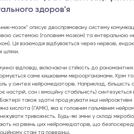
ального здоров'я 
чник-мозок" описує двоспрямовану систему комунікаці
вою системою (головним мозком) та ентеральною н
м). Ця взаємодія відбувається через нервові, ендокр
і шляхи.
мунної відповіді, включаючи стійкість до різноманітни
ормується саме кишковими мікроорганізмами. Крім тог
оль у синтезі нейромедіаторів. Наприклад, більшість 
є настрій, сон і емоційну стабільність) синтезується 
Бактерії також здатні продукувати інші нейроактивні с
яна кислота (ГАМК), яка є головним гальмівним нейр
нижувати тривожність. Будь-які зміни у складі мікробіо
ють на рівень цих нейромедіаторів, що безпосеред
ційному стані та поведінці.