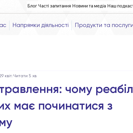
Блог
Часті запитання
Новини та медіа
Наш подкас
ас
Напрямки діяльності
Продукти та послуг
29 квіт.
Читати 5 хв
травлення: чому реабіл
их має починатися з
ому
рок.