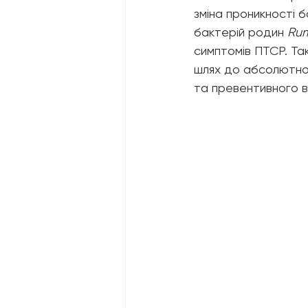
зміна проникності 
бактерій родин 
Ru
симптомів ПТСР. Так
шлях до абсолютно 
та превентивного вт