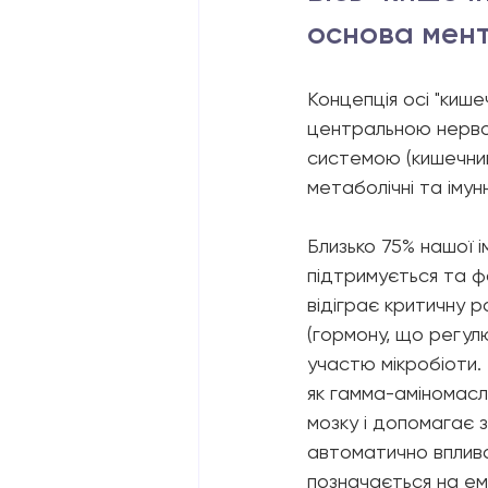
основа мент
Концепція осі "кише
центральною нерво
системою (кишечнико
метаболічні та імунн
Близько 75% нашої і
підтримується та ф
відіграє критичну р
(гормону, що регулю
участю мікробіоти. 
як гамма-аміномасл
мозку і допомагає з
автоматично вплива
позначається на емо