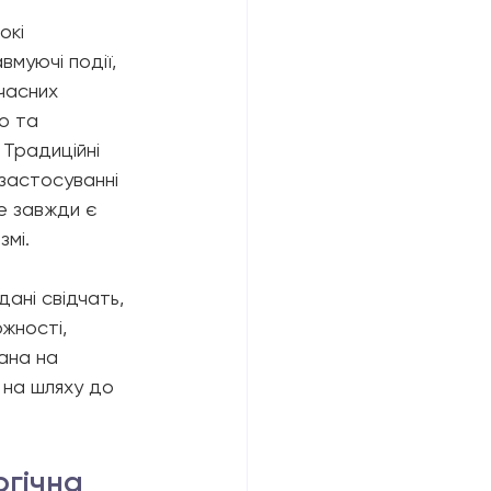
окі 
вмуючі події, 
часних 
о та 
Традиційні 
застосуванні 
е завжди є 
змі.
дані свідчать, 
жності, 
ана на 
 на шляху до 
огічна 