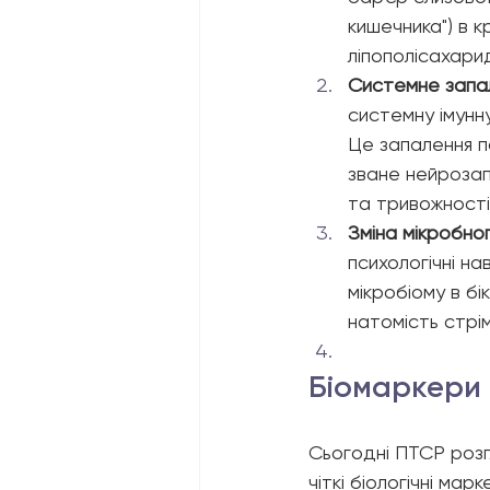
кишечника") в 
ліпополісахари
Системне запа
системну імунну
Це запалення п
зване нейрозап
та тривожності
Зміна мікробно
психологічні на
мікробіому в бі
натомість стрі
Біомаркери 
Сьогодні ПТСР розг
чіткі біологічні ма