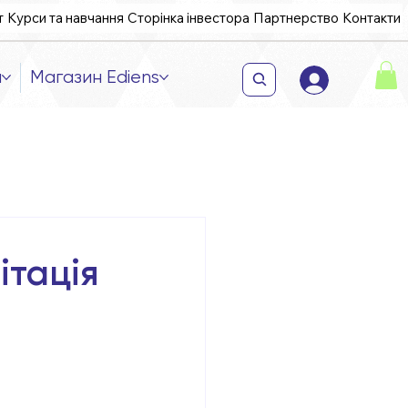
т
Курси та навчання
Сторінка інвестора
Партнерство
Контакти
и
Магазин Ediens
ітація