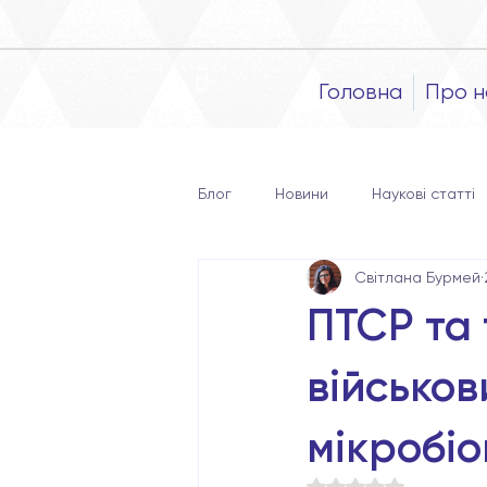
Головна
Про н
Блог
Новини
Наукові статті
Світлана Бурмей
ПТСР та 
військов
мікробі
Оцінка: NaN з 5 зі