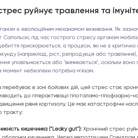
стрес руйнує травлення та імуніт
ганізм є еволюційним механізмом виживання. Як зазна
Сапольскі, під час гострого стресу організм мобіліз
цебиття прискорюється, а процеси, які не є критично
кунду (наприклад, ріст, репродукція або травлення),
ння уповільнюється або "вимикається", оскільки воно
 в момент небезпеки потрібна м'язам.
 перебуває в зоні бойових дій, цей стрес стає хроніч
изводить до гіперактивації гіпоталамо-гіпофізарно-на
ідвищення рівня кортизолу. Це має катастрофічні насл
о тракту:
кність кишечника ("Leaky gut"):
 Хронічний стрес руй
ї оболонки кишечника. Через мікротріщини ("синдром 