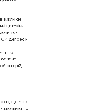
в викликає 
ні цитокіни. 
уючи так 
ТСР, депресій 
чні та 
ь баланс 
добактерій, 
стан, що має 
 кишечника та 