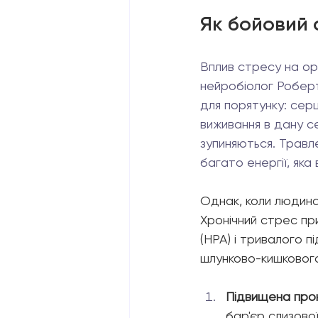
Як бойовий 
Вплив стресу на ор
нейробіолог Роберт 
для порятунку: сер
виживання в дану се
зупиняються. Травле
багато енергії, яка
Однак, коли людина
Хронічний стрес пр
(HPA) і тривалого п
шлунково-кишковог
Підвищена прони
бар'єр слизово