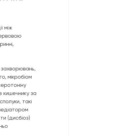
ї між 
ервовою 
инні, 
х захворювань, 
о, мікробіом 
серотоніну 
в кишечнику за 
полуки, такі 
омедіатором 
ти (дисбіоз) 
ньо 