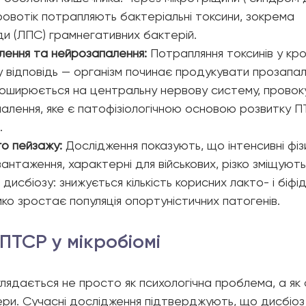
кровотік потрапляють бактеріальні токсини, зокрема 
ди (ЛПС) грамнегативних бактерій.
лення та нейрозапалення:
 Потрапляння токсинів у кро
 відповідь — організм починає продукувати прозапаль
оширюється на центральну нервову систему, провок
алення, яке є патофізіологічною основою розвитку П
.
го пейзажу:
 Дослідження показують, що інтенсивні фізи
вантаження, характерні для військових, різко зміщуют
к дисбіозу: знижується кількість корисних лакто- і біфі
мко зростає популяція опортуністичних патогенів.
ПТСР у мікробіомі 
лядається не просто як психологічна проблема, а як 
ркери. Сучасні дослідження підтверджують, що дисбіоз