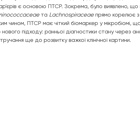
бар'єрів є основою ПТСР. Зокрема, було виявлено, що
minococcaceae
 та 
Lachnospiraceae
 прямо корелює з
им чином, ПТСР має чіткий біомаркер у мікробіомі, що
нового підходу: ранньої діагностики стану через ана
ручання ще до розвитку важкої клінічної картини.