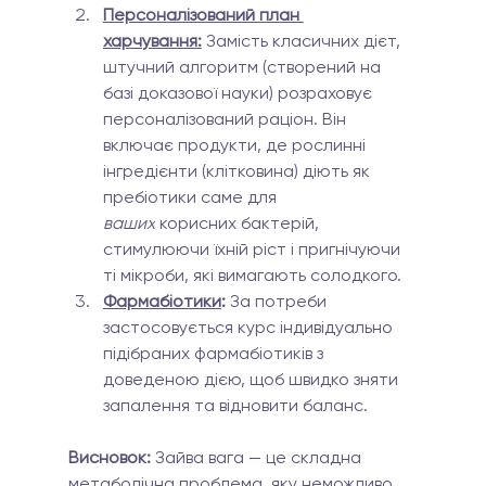
Персоналізований план 
харчування:
 Замість класичних дієт, 
штучний алгоритм (створений на 
базі доказової науки) розраховує 
персоналізований раціон. Він 
включає продукти, де рослинні 
інгредієнти (клітковина) діють як 
пребіотики саме для 
ваших
 корисних бактерій, 
стимулюючи їхній ріст і пригнічуючи 
ті мікроби, які вимагають солодкого.
Фармабіотики
:
 За потреби 
застосовується курс індивідуально 
підібраних фармабіотиків з 
доведеною дією, щоб швидко зняти 
запалення та відновити баланс.
Висновок:
 Зайва вага — це складна 
метаболічна проблема, яку неможливо 