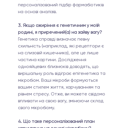
персоналізований підбір фармабіотиків 
на основі аналізів.
3. Якщо ожиріння є генетичним у моїй 
родині, я приречений(а) на зайву вагу?
Генетика справді визначає певну 
схильність (наприклад, які рецептори є 
на слизовій кишечника), але це лише 
частина картини. Дослідження 
однояйцевих близнюків доводять, що 
вирішальну роль відіграє епігенетика та 
мікробіом. Ваші мікроби формуються 
вашим стилем життя, харчуванням та 
рівнем стресу. Отже, ви можете свідомо 
впливати на свою вагу, змінюючи склад 
свого мікробіому.
4. Що таке персоналізований план 