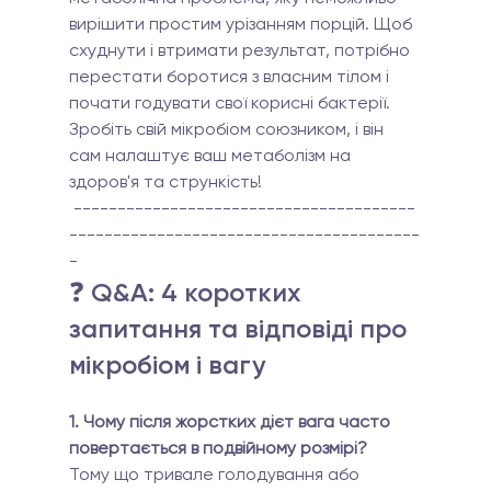
вирішити простим урізанням порцій. Щоб 
схуднути і втримати результат, потрібно 
перестати боротися з власним тілом і 
почати годувати свої корисні бактерії. 
Зробіть свій мікробіом союзником, і він 
сам налаштує ваш метаболізм на 
здоров'я та стрункість!
 ---------------------------------------
----------------------------------------
-
❓ Q&A: 4 коротких 
запитання та відповіді про 
мікробіом і вагу
1. Чому після жорстких дієт вага часто 
повертається в подвійному розмірі?
Тому що тривале голодування або 