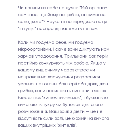
Чи ловили ви себе на думці: "Мій організм 
сам знає, що йому потрібно, він вимагає 
солодкого"? Науковці попереджають: ця 
"інтуїція" насправді належить не вам.
Коли ми годуємо себе, ми годуємо 
мікроорганізми, і саме вони диктують нам 
харчові уподобання. Трильйони бактерій 
постійно конкурують між собою. Якщо у 
вашому кишечнику через стрес чи 
неправильне харчування розрослися 
умовно-патогенні бактерії або дріжджові 
грибки, вони посилають сигнали в мозок 
(через вісь "кишечник-мозок") і буквально 
вимагають цукру чи булочок для свого 
розмноження. Ваш зрив з дієти — це не 
відсутність сили волі, це біохімічна вимога 
ваших внутрішніх "жителів".