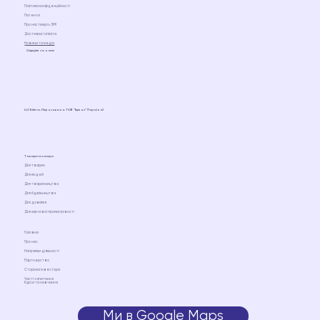
Політика конфіденційності
Патенти
Про нас пишуть ЗМІ
Доставка і оплата
Новини та медіа
Слідкуйте за нами
LLC Ediens. Ліцензовано ТОВ “Едіенс” (Україна)
Товари та послуги
Для тварин
Для людей
Для тваринництва
Для бджільництва
Для довкілля
Для харчової промисловості
Головна
Про нас
Напрямки діяльності
Партнерство
Сторінка інвестора
Часті запитання
Курси та навчання
Ми в Google Maps
Ми на Google Maps