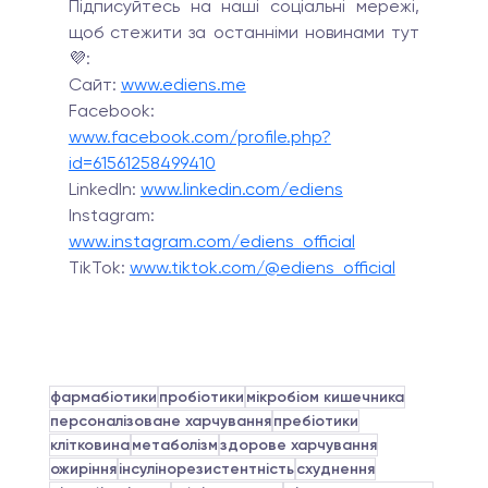
Підписуйтесь на наші соціальні мережі, 
щоб стежити за останніми новинами тут 
💜:
Сайт: 
www.ediens.me
Facebook: 
www.facebook.com/profile.php?
id=61561258499410
LinkedIn:
www.linkedin.com/ediens
Instagram: 
www.instagram.com/ediens_official
TikTok: 
www.tiktok.com/@ediens_official
фармабіотики
пробіотики
мікробіом кишечника
персоналізоване харчування
пребіотики
клітковина
метаболізм
здорове харчування
ожиріння
інсулінорезистентність
схуднення