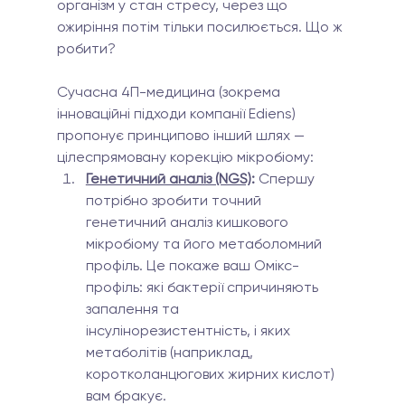
організм у стан стресу, через що 
ожиріння потім тільки посилюється. Що ж 
робити?
Сучасна 4П-медицина (зокрема 
інноваційні підходи компанії Ediens) 
пропонує принципово інший шлях — 
цілеспрямовану корекцію мікробіому:
Генетичний аналіз (NGS)
:
 Спершу 
потрібно зробити точний 
генетичний аналіз кишкового 
мікробіому та його метаболомний 
профіль. Це покаже ваш Омікс-
профіль: які бактерії спричиняють 
запалення та 
інсулінорезистентність, і яких 
метаболітів (наприклад, 
коротколанцюгових жирних кислот) 
вам бракує.