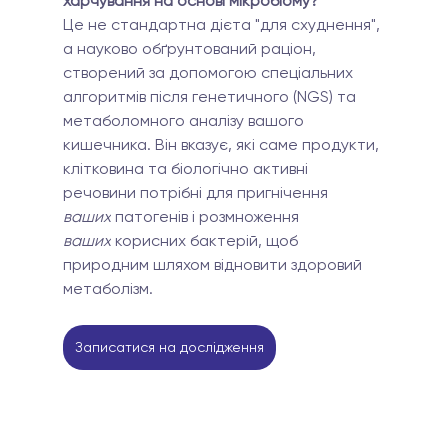
харчування на основі мікробіому?
Це не стандартна дієта "для схуднення", 
а науково обґрунтований раціон, 
створений за допомогою спеціальних 
алгоритмів після генетичного (NGS) та 
метаболомного аналізу вашого 
кишечника. Він вказує, які саме продукти, 
клітковина та біологічно активні 
речовини потрібні для пригнічення 
ваших
 патогенів і розмноження 
ваших
 корисних бактерій, щоб 
природним шляхом відновити здоровий 
метаболізм.
Записатися на дослідження