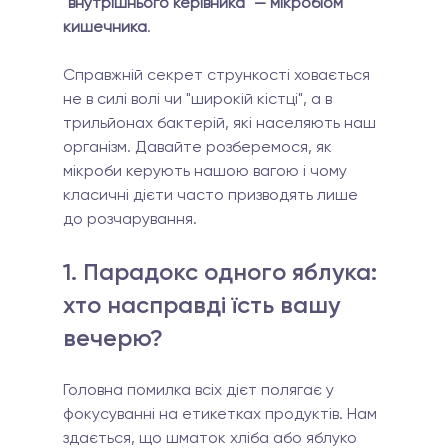
"внутрішнього керівника" — мікробіом 
кишечника
.
Справжній секрет стрункості ховається 
не в силі волі чи "широкій кістці", а в 
трильйонах бактерій, які населяють наш 
організм. Давайте розберемося, як 
мікроби керують нашою вагою і чому 
класичні дієти часто призводять лише 
до розчарування.
1. Парадокс одного яблука: 
хто насправді їсть вашу 
вечерю?
Головна помилка всіх дієт полягає у 
фокусуванні на етикетках продуктів. Нам 
здається, що шматок хліба або яблуко 