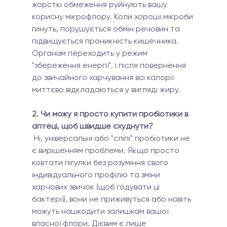
жорсткі обмеження руйнують вашу 
корисну мікрофлору. Коли хороші мікроби 
гинуть, порушується обмін речовин та 
підвищується проникність кишечника. 
Організм переходить у режим 
"збереження енергії", і після повернення 
до звичайного харчування всі калорії 
миттєво відкладаються у вигляді жиру.
2. Чи можу я просто купити пробіотики в 
аптеці, щоб швидше схуднути?
 Ні, універсальні або "сліпі" пробіотики не 
є вирішенням проблеми. Якщо просто 
ковтати пігулки без розуміння свого 
індивідуального профілю та зміни 
харчових звичок (щоб годувати ці 
бактерії), вони не приживуться або навіть 
можуть нашкодити залишкам вашої 
власної флори. Дієвим є лише 