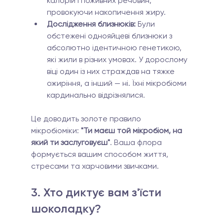
калорій і поживних речовин, 
провокуючи накопичення жиру.
Дослідження близнюків:
 Були 
обстежені однояйцеві близнюки з 
абсолютно ідентичною генетикою, 
які жили в різних умовах. У дорослому 
віці один із них страждав на тяжке 
ожиріння, а інший — ні. Їхні мікробіоми 
кардинально відрізнялися.
Це доводить золоте правило 
мікробіоміки: 
"Ти маєш той мікробіом, на 
який ти заслуговуєш"
. Ваша флора 
формується вашим способом життя, 
стресами та харчовими звичками.
3. Хто диктує вам з'їсти 
шоколадку?