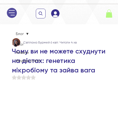
Блог
Світлана Бурмей
6 квіт.
Читати 4 хв
Блог
Чому ви не можете схуднути
Новини
на дієтах: генетика
Наукові статті
мікробіому та зайва вага
Оцінка: NaN з 5 зірок.