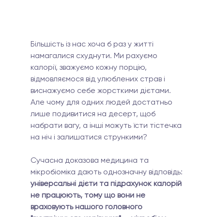
Більшість із нас хоча б раз у житті 
намагалися схуднути. Ми рахуємо 
калорії, зважуємо кожну порцію, 
відмовляємося від улюблених страв і 
виснажуємо себе жорсткими дієтами. 
Але чому для одних людей достатньо 
лише подивитися на десерт, щоб 
набрати вагу, а інші можуть їсти тістечка 
на ніч і залишатися стрункими?
Сучасна доказова медицина та 
мікробіоміка дають однозначну відповідь: 
універсальні дієти та підрахунок калорій 
не працюють, тому що вони не 
враховують нашого головного 