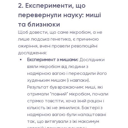
2. Експерименти, що 
перевернули науку: миші 
та близнюки
Щоб довести, що саме мікробіом, а не 
лише людська генетика, є причиною 
ожиріння, вчені провели революційні 
дослідження:
Експеримент з мишами:
 Дослідники 
взяли мікробіом від людини з 
надмірною вагою і пересадили його 
худеньким мишам (і навпаки). 
Результат був вражаючим: миші, які 
отримали "повний" мікробіом, почали 
стрімко товстіти, хоча їхній раціон і 
кількість їжі не змінилися. Бактерії з 
надмірною вагою були налаштовані 
так, що витягували з їжі максимум 