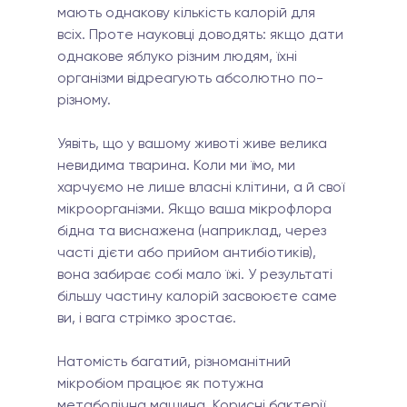
мають однакову кількість калорій для 
всіх. Проте науковці доводять: якщо дати 
однакове яблуко різним людям, їхні 
організми відреагують абсолютно по-
різному.
Уявіть, що у вашому животі живе велика 
невидима тварина. Коли ми їмо, ми 
харчуємо не лише власні клітини, а й свої 
мікроорганізми. Якщо ваша мікрофлора 
бідна та виснажена (наприклад, через 
часті дієти або прийом антибіотиків), 
вона забирає собі мало їжі. У результаті 
більшу частину калорій засвоюєте саме 
ви, і вага стрімко зростає.
Натомість багатий, різноманітний 
мікробіом працює як потужна 
метаболічна машина. Корисні бактерії 