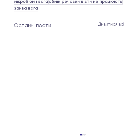
мікробіом і вага
обмін речовин
дієти не працюють
зайва вага
Дивитися всі
Останні пости