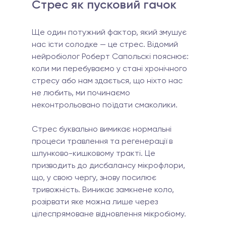
Стрес як пусковий гачок
Ще один потужний фактор, який змушує 
нас їсти солодке — це стрес. Відомий 
нейробіолог Роберт Сапольскі пояснює: 
коли ми перебуваємо у стані хронічного 
стресу або нам здається, що ніхто нас 
не любить, ми починаємо 
неконтрольовано поїдати смаколики.
Стрес буквально вимикає нормальні 
процеси травлення та регенерації в 
шлунково-кишковому тракті. Це 
призводить до дисбалансу мікрофлори, 
що, у свою чергу, знову посилює 
тривожність. Виникає замкнене коло, 
розірвати яке можна лише через 
цілеспрямоване відновлення мікробіому.