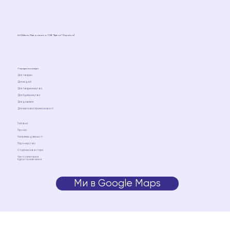
LLC Ediens. Ліцензовано ТОВ “Едіенс” (Україна)
Товари та послуги
Для тварин
Для людей
Для тваринництва
Для бджільництва
Для довкілля
Для харчової промисловості
Головна
Про нас
Напрямки діяльності
Партнерство
Сторінка інвестора
Часті запитання
Курси та навчання
Ми в Google Maps
Ми на Google Maps