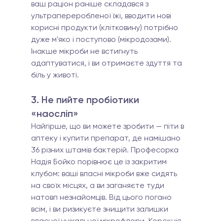
ваш раціон раніше складався з 
ультрапереробленої їжі, вводити нові 
корисні продукти (клітковину) потрібно 
дуже м'яко і поступово (мікродозами). 
Інакше мікроби не встигнуть 
адаптуватися, і ви отримаєте здуття та 
біль у животі.
3. Не пийте пробіотики 
«наосліп» 
Найгірше, що ви можете зробити — піти в 
аптеку і купити препарат, де намішано 
36 різних штамів бактерій. Професорка 
Надія Бойко порівнює це із закритим 
клубом: ваші власні мікроби вже сидять 
на своїх місцях, а ви заганяєте туди 
натовп незнайомців. Від цього погано 
всім, і ви ризикуєте знищити залишки 
власної унікальної мікрофлори. Корекція 