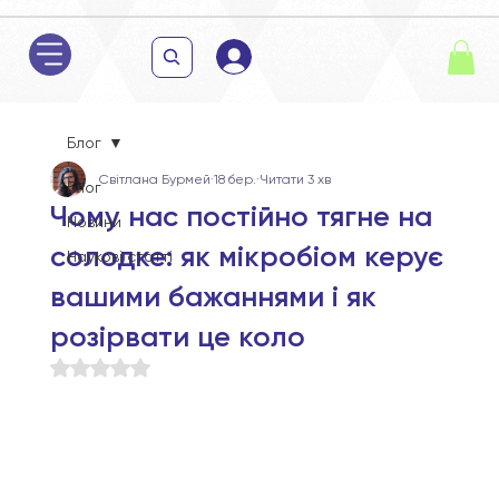
Блог
Світлана Бурмей
18 бер.
Читати 3 хв
Блог
Чому нас постійно тягне на
Новини
солодке: як мікробіом керує
Наукові статті
вашими бажаннями і як
розірвати це коло
Оцінка: NaN з 5 зірок.