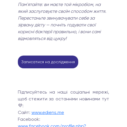
Пам'ятайте: ви маєте той мікробіом, на 
який заслуговуєте своїм способом життя. 
Перестаньте звинувачувати себе за 
зірвану дієту — почніть годувати свої 
корисні бактерії правильно, і вони самі 
відмовляться від цукру!
Записатися на дослідження
Підписуйтесь на наші соціальні мережі, 
щоб стежити за останніми новинами тут 
💜:
Сайт: 
www.ediens.me
Facebook: 
www.facebook.com/profile.php?