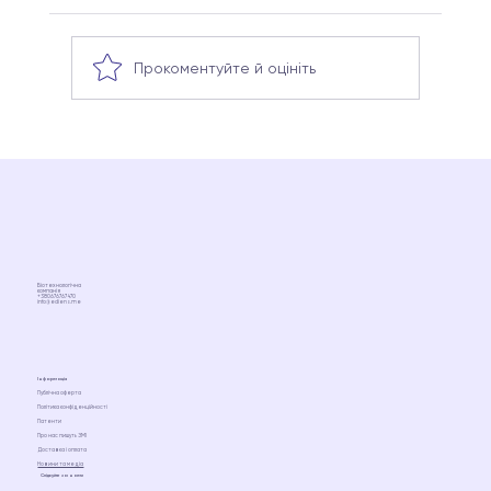
Прокоментуйте й оцініть
Що таке мікробіом і як він впливає на
здоров’я жінки?
Біотехнологічна
компанія
+380676767470
info@ediens.me
Інформація
Публічна оферта
Політика конфіденційності
Патенти
Про нас пишуть ЗМІ
Доставка і оплата
Новини та медіа
Слідкуйте за нами