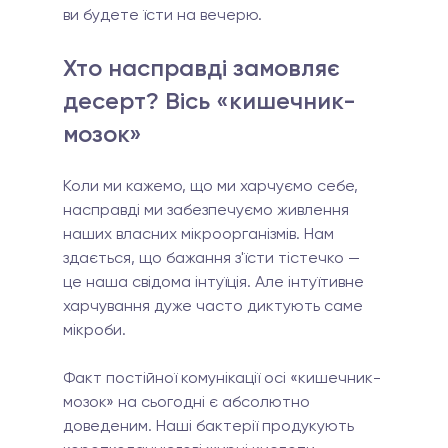
ви будете їсти на вечерю.
Хто насправді замовляє 
десерт? Вісь «кишечник-
мозок»
Коли ми кажемо, що ми харчуємо себе, 
насправді ми забезпечуємо живлення 
наших власних мікроорганізмів. Нам 
здається, що бажання з'їсти тістечко — 
це наша свідома інтуїція. Але інтуїтивне 
харчування дуже часто диктують саме 
мікроби.
Факт постійної комунікації осі «кишечник-
мозок» на сьогодні є абсолютно 
доведеним. Наші бактерії продукують 