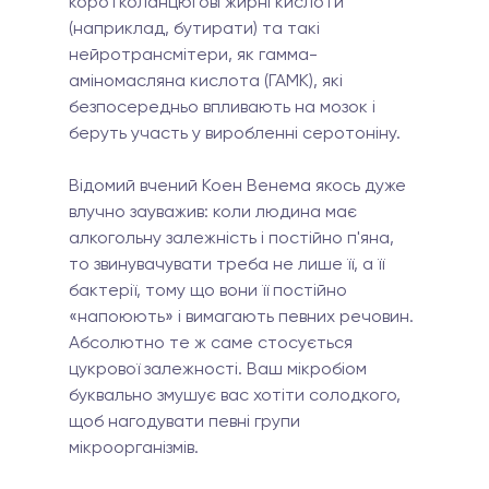
коротколанцюгові жирні кислоти 
(наприклад, бутирати) та такі 
нейротрансмітери, як гамма-
аміномасляна кислота (ГАМК), які 
безпосередньо впливають на мозок і 
беруть участь у виробленні серотоніну.
Відомий вчений Коен Венема якось дуже 
влучно зауважив: коли людина має 
алкогольну залежність і постійно п'яна, 
то звинувачувати треба не лише її, а її 
бактерії, тому що вони її постійно 
«напоюють» і вимагають певних речовин. 
Абсолютно те ж саме стосується 
цукрової залежності. Ваш мікробіом 
буквально змушує вас хотіти солодкого, 
щоб нагодувати певні групи 
мікроорганізмів.