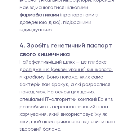
має здійснюватися цільовими 
фармабіотиками
 (препаратами з 
доведеною дією), підібраними 
індивідуально.
4. Зробіть генетичний паспорт 
свого кишечника 
Найефективніший шлях — це 
глибоке 
дослідження (секвенування) кишкового 
мікробіому
. Воно покаже, яких саме 
бактерій вам бракує, а які розрослися 
понад міру. На основі цих даних 
спеціальні ІТ-алгоритми компанії Ediens 
розробляють персоналізований план 
харчування, який використовує їжу як 
ліки, щоб цілеспрямовано відновити ваш 
здоровий баланс.