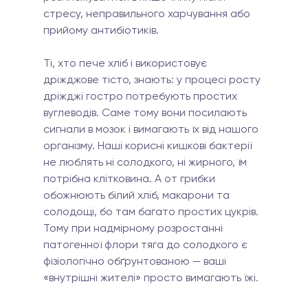
стресу, неправильного харчування або 
прийому антибіотиків.
Ті, хто пече хліб і використовує 
дріжджове тісто, знають: у процесі росту 
дріжджі гостро потребують простих 
вуглеводів. Саме тому вони посилають 
сигнали в мозок і вимагають їх від нашого 
організму. Наші корисні кишкові бактерії 
не люблять ні солодкого, ні жирного, їм 
потрібна клітковина. А от грибки 
обожнюють білий хліб, макарони та 
солодощі, бо там багато простих цукрів.
Тому при надмірному розростанні 
патогенної флори тяга до солодкого є 
фізіологічно обґрунтованою — ваші 
«внутрішні жителі» просто вимагають їжі.