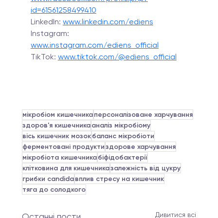
id=61561258499410
LinkedIn:
www.linkedin.com/ediens
Instagram: 
www.instagram.com/ediens_official
TikTok: 
www.tiktok.com/@ediens_official
мікробіом кишечника
персоналізоване харчування
здоров'я кишечника
аналіз мікробіому
вісь кишечник мозок
баланс мікробіоти
ферментовані продукти
здорове харчування
мікробіота кишечника
біфідобактерії
клітковина для кишечника
залежність від цукру
грибки candida
вплив стресу на кишечник
тяга до солодкого
Дивитися всі
Останні пости