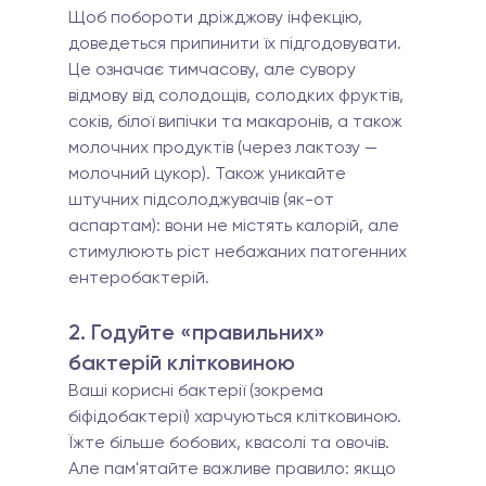
Щоб побороти дріжджову інфекцію, 
доведеться припинити їх підгодовувати. 
Це означає тимчасову, але сувору 
відмову від солодощів, солодких фруктів, 
соків, білої випічки та макаронів, а також 
молочних продуктів (через лактозу — 
молочний цукор). Також уникайте 
штучних підсолоджувачів (як-от 
аспартам): вони не містять калорій, але 
стимулюють ріст небажаних патогенних 
ентеробактерій.
2. Годуйте «правильних» 
бактерій клітковиною 
Ваші корисні бактерії (зокрема 
біфідобактерії) харчуються клітковиною. 
Їжте більше бобових, квасолі та овочів. 
Але пам'ятайте важливе правило: якщо 