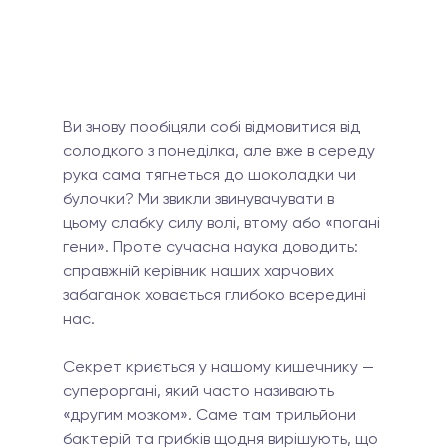
Ви знову пообіцяли собі відмовитися від 
солодкого з понеділка, але вже в середу 
рука сама тягнеться до шоколадки чи 
булочки? Ми звикли звинувачувати в 
цьому слабку силу волі, втому або «погані 
гени». Проте сучасна наука доводить: 
справжній керівник наших харчових 
забаганок ховається глибоко всередині 
нас.
Секрет криється у нашому кишечнику — 
супероргані, який часто називають 
«другим мозком». Саме там трильйони 
бактерій та грибків щодня вирішують, що 