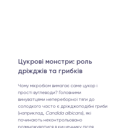
Цукрові монстри: роль 
дріжджів та грибків
Чому мікробіом вимагає саме цукор і 
прості вуглеводи? Головними 
винуватцями непереборної тяги до 
солодкого часто є дріжджоподібні гриби 
(наприклад, 
Candida albicans
), які 
починають неконтрольовано 
розмножуватися в кишечнику після 